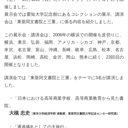
催しました。
展示会では愛知大学記念館にあるコレクションの展示、講演
会は「東亜同文書院と三重」に係る内容を紹介しました。
この展示会・講演会は、2006年の横浜での開催を皮切りに、
横浜、東京、弘前、福岡、アメリカ・シカゴ、神戸、京都、
米沢、名古屋、富山、沖縄、長崎、岐阜、広島、松本、名古
屋、浜松、岡崎、高松、金沢、岡山、熊本に続く、23回目の
開催となりました。
講演会では「東亜同文書院と三重」をテーマに3名が講演しま
した。
・「日本における高等商業学校、高等商業教育から見た書
院」
大槻 忠史
（東洋大学経済学部 准教授、東亜同文書院大学記念センター研究員）
・「通過儀礼としての大旅行
」