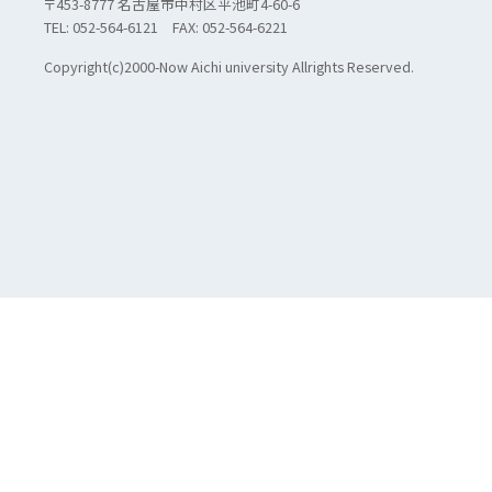
〒453-8777 名古屋市中村区平池町4-60-6
TEL: 052-564-6121 FAX: 052-564-6221
Copyright(c)2000-Now Aichi university Allrights Reserved.