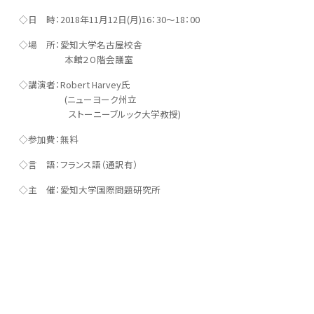
◇日 時：2018年11月12日(月)16：30～18：00
◇場 所：愛知大学名古屋校舎
本館２０階会議室
◇講演者：Robert Harvey氏
(ニューヨーク州立
ストーニーブルック大学教授)
◇参加費：無料
◇言 語：フランス語（通訳有）
◇主 催：愛知大学国際問題研究所