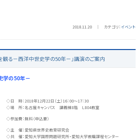
2018.11.20 ｜ カテゴリ：
イベント
中世を観る－西洋中世史学の50年－」講演のご案内
史学の50年－
◇日 時：2018年12月22日（土）16：00～17：30
◇場 所：名古屋キャンパス 講義棟8階 Ｌ804教室
◇参加費：無料（申込要）
◇主 催：愛知県世界史教育研究会
◇共 催：愛知大学国際問題研究所・愛知大学教職課程センター