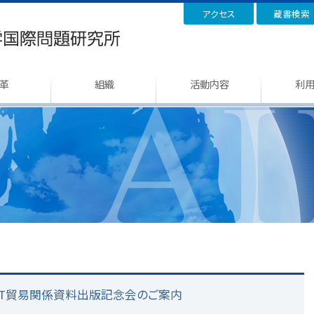
アクセス
蔵書検索
革
組織
活動内容
利
LT/MT貿易関係資料出版記念会のご案内