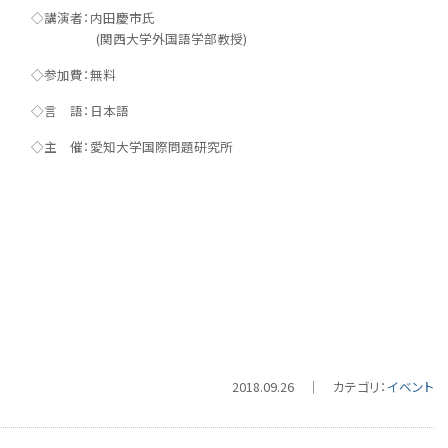
◇講演者：内田慶市氏
(関西大学外国語学部教授)
◇参加費：無料
◇言 語：日本語
◇主 催：愛知大学国際問題研究所
2018.09.26 ｜ カテゴリ：
イベント