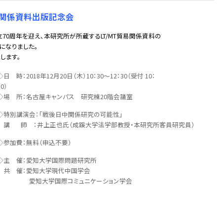
易関係資料出版記念会
立70周年を迎え、本研究所が所蔵するLT/MT貿易関係資料の
になりました。
します。
◇日 時：2018年12月20日（木）10：30～12：30（受付 10：
10）
◇場 所：名古屋キャンパス 研究棟20階会議室
◇特別講演会：「戦後日中関係研究の可能性」
講 師 ：井上正也氏（成蹊大学法学部教授・本研究所客員研究員）
◇参加費：無料（申込不要）
◇主 催：愛知大学国際問題研究所
共 催：愛知大学現代中国学会
愛知大学国際コミュニケーション学会