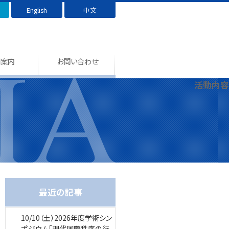
English
中文
用案内
お問い合わせ
活動内容
最近の記事
10/10（土）2026年度学術シン
ポジウム「現代国際秩序の行