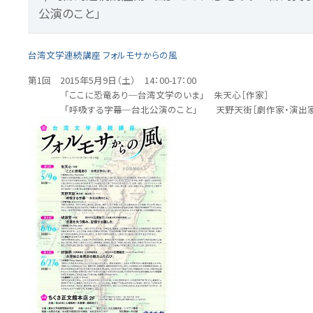
公演のこと」
台湾文学連続講座 フォルモサからの風
第1回 2015年5月9日（土） 14：00-17：00
「ここに恐竜あり─台湾文学のいま」 朱天心［作家］
「呼吸する字幕─台北公演のこと」 天野天街［劇作家・演出