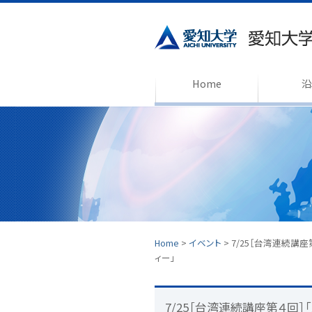
Home
沿
Home
>
イベント
>
7/25［台湾連続講
ィー」
7/25［台湾連続講座第４回］