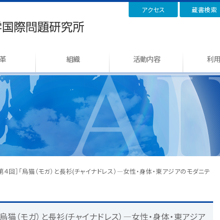
アクセス
蔵書検索
革
組織
活動内容
利
座第４回］「烏猫（モガ）と長衫(チャイナドレス）―女性・身体・東アジアのモダニテ
「烏猫（モガ）と長衫(チャイナドレス）―女性・身体・東アジア