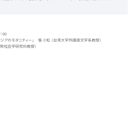
：00
のモダニティー」 張 小虹 （台湾大学外国語文学系教授）
院社会学研究科教授）