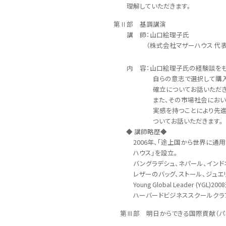
理解していただきます。
第Ⅱ部 基調講演
講 師：山口絵理子氏
（株式会社マザーハウス 代表取
内 容：山口絵理子氏の経験談をも
自らの意志で選択して購入すると
確立についてお話いただきま
また、その市場社会において、消費
実感を持つことにより先進国と途
ついてお話いただきます。
◆ 講師略歴◆
2006年、「途上国から世界に通用す
ハウス」を設立。
バングラデシュ、ネパール、インドネシ
レザーのバッグ、ストール、ジュエリ
Young Global Leader (YGL)200
ハーバードビジネススクールクラブ・オブ
第Ⅲ部 明日からできる国際貢献（パネ