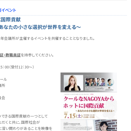
催イベント
トに国際貢献
選択が世界を変える～
年会議所が主催するイベントを共催することとなりました。
証・教職員証
を持参してください。
5：00（受付12：30～）
ール
議所
員会
できる国際貢献の一つとして
ただくと共に、国際社会が
深い関わりがあることを映像を