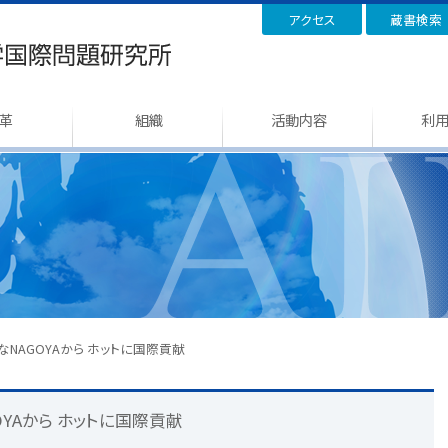
アクセス
蔵書検索
革
組織
活動内容
利
ールなNAGOYAから ホットに国際貢献
GOYAから ホットに国際貢献