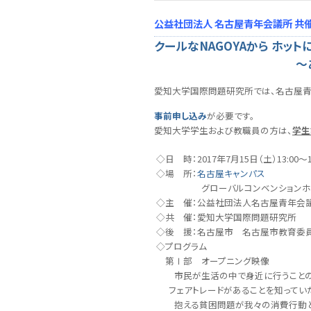
公益社団法人 名古屋青年会議所 共
クールなNAGOYAから ホッ
～あなたの小さな
愛知大学国際問題研究所では、名古屋青
事前申し込み
が必要です。
愛知大学学生および教職員の方は、
学生
◇日 時：2017年7月15日（土）13:00～1
◇場 所：
名古屋キャンパス
グローバルコンベンションホ
◇主 催：公益社団法人名古屋青年会
◇共 催：愛知大学国際問題研究所
◇後 援：名古屋市 名古屋市教育委
◇プログラム
第Ⅰ部 オープニング映像
市民が生活の中で身近に行うことの
フェアトレードがあることを知ってい
抱える貧困問題が我々の消費行動と