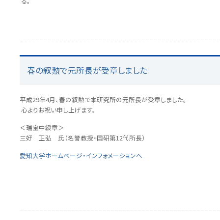
る。
春の叙勲で元所長が受章しました
平成29年4月、春の叙勲で本研究所の元所長が受章しました。
心よりお祝い申し上げます。
＜瑞宝中綬章＞
三好 正弘 氏（名誉教授・国研第12代所長）
愛知大学ホームページ・インフォメーションへ