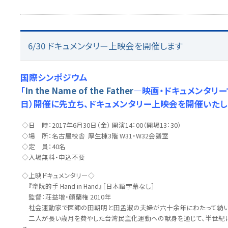
6/30 ドキュメンタリー上映会を開催します
国際シンポジウム
「
In the Name of the Father
―映画・ドキュメンタリー
日）開催に先立ち、ドキュメンタリー上映会を開催いたし
◇日 時：2017年6月30日（金） 開演14：00（開場13：30）
◇場 所：名古屋校舎 厚生棟3階 W31・W32会議室
◇定 員：40名
◇入場無料・申込不要
◇上映ドキュメンタリー◇
『牽阮的手 Hand in Hand』［日本語字幕なし］
監督：荘益増・顔蘭権 2010年
社会運動家で医師の田朝明と田孟淑の夫婦が六十余年にわたって紡い
二人が長い歳月を費やした台湾民主化運動への献身を通じて、半世紀