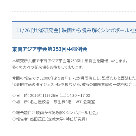
11/26 [共催研究会] 映画から読み解くシンガポール社
東南アジア学会第253回中部例会
本研究所共催で東南アジア学会第253回中部例会を開催いたします。
多くの方々の御来場をお待ちしております。
今回の報告では、2006年より毎年1～2か月間滞在し、監督たちと面談し
代表的作品のダイジェスト版を観ながら、彼らの問題意識の一端を紹介し
◇日 時：2016年11月26日（土）14:30～17:00
◇場 所：名古屋校舎 厚生棟3階 W31会議室
◇報告題目：「映画から読み解くシンガポール社会」
◇報告者：盛田茂氏（立教大学・特任研究員）