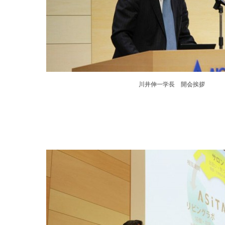
川井伸一学長 開会挨拶