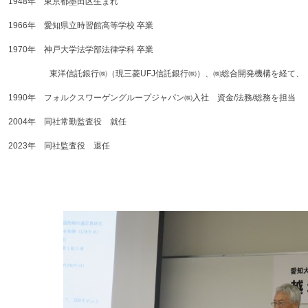
1948年 東京都墨田区生まれ
1966年 愛知県立時習館高等学校 卒業
1970年 神戸大学法学部法律学科 卒業
東洋信託銀行㈱（現三菱UFJ信託銀行㈱）、㈱総合開発機構を経て、
1990年 フォルクスワーゲングループジャパン㈱入社 資金/法務/総務を担当
2004年 同社常勤監査役 就任
2023年 同社監査役 退任