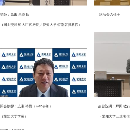
講師：黒田 昌義 氏 講演会の様子
（国土交通省 大臣官房長／愛知大学 特別客員教授）
開会挨拶：広瀬 裕樹（web参加） 趣旨説明：戸田 敏
（愛知大学学長） （愛知大学三遠南信地域連携