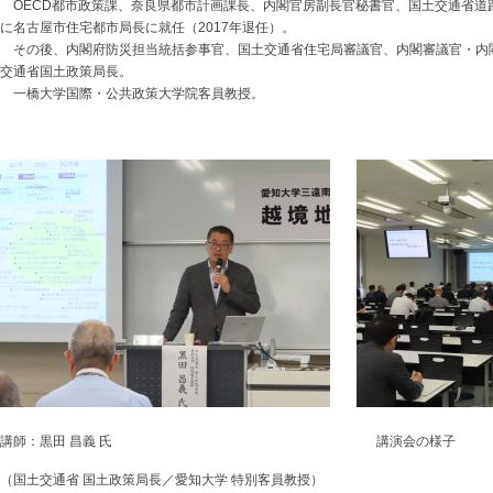
OECD都市政策課、奈良県都市計画課長、内閣官房副長官秘書官、国土交通省道路
に名古屋市住宅都市局長に就任（2017年退任）。
その後、内閣府防災担当統括参事官、国土交通省住宅局審議官、内閣審議官・内
交通省国土政策局長。
一橋大学国際・公共政策大学院客員教授。
講師：黒田 昌義 氏 講演会の様子
（国土交通省 国土政策局長／愛知大学 特別客員教授）