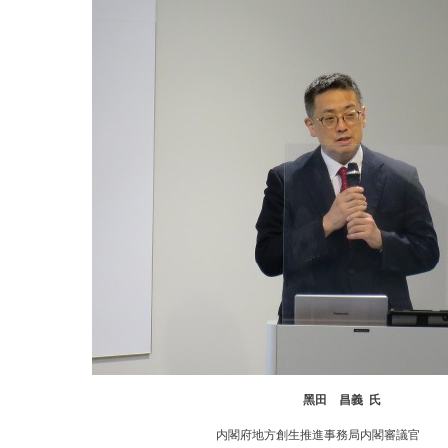
⿊⽥ 昌義 氏
内閣府地⽅創⽣推進事務局内閣審議官