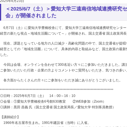
2025年6月23日
＜2025/6/7（土）＞愛知大学三遠南信地域連携研
会」が開催されました
6月7日（土）に愛知大学豊橋校舎にて、愛知大学三遠南信地域連携研究センター
経営の新たな視点～地域生活圏について～」が開催され、国土交通省 国土政策局長
現在、課題となっている地方の人口減少・高齢化問題の中で、国土交通省が提唱
経営としての「地域生活圏」について、具体的内容と取組みなど、国土政策の最新
した。
今回は会場、オンラインを合わせて300名近い方々にご参加いただきました。講
ご参加いただいた行政・企業の方よりコメントやご質問もいただき、気づきの多い
各方面からたくさんの方々にご参加をいただき誠にありがとうございました。
********************************************************************************
◎日時：2025年6月7日（土） 14：00～16：10
◎会場：①愛知大学豊橋校舎6号館630教室 ②WEB参加（Zoom）
◎講師：黒田 昌義 氏（国土交通省 国土政策局長／愛知大学 特別客員教授）
【講師紹介】
1966年名古屋市生まれ。1991年建設省（当時）に入省。