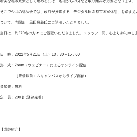
着実な地域政策として進めるには、地域からの発想と取り組みが必要となります。
そこで今回の講演会では、政府が推進する「デジタル⽥園都市国家構想」を踏まえ
ついて、内閣府 黒田昌義氏にご講演いただきました。
当日は、約270名の方々にご視聴いただきました。スタッフ一同、心より御礼申し
日 時：2022年5月21日（土）13：30～15：00
形 式：Zoom（ウェビナー）によるオンライン配信
（豊橋駅前エムキャンパスからライブ配信）
参加費：無料
定 員：200名 (登録先着）
【講師紹介】