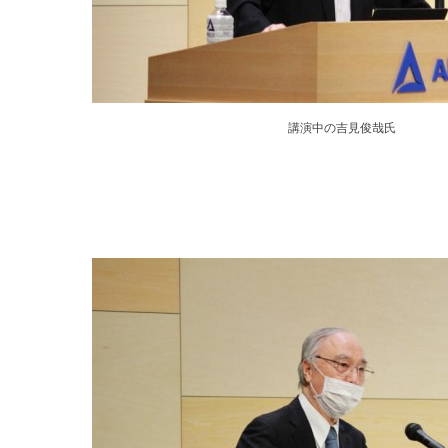
講演中の吉見俊哉氏