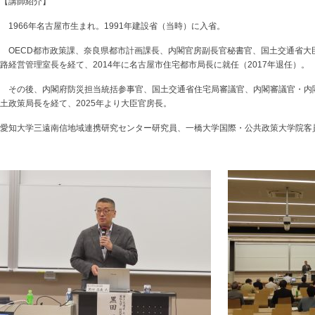
【講師紹介】
1966年名古屋市生まれ。1991年建設省（当時）に入省。
OECD都市政策課、奈良県都市計画課長、内閣官房副長官秘書官、国土交通省大
路経営管理室長を経て、2014年に名古屋市住宅都市局長に就任（2017年退任）。
その後、内閣府防災担当統括参事官、国土交通省住宅局審議官、内閣審議官・内
土政策局長を経て、2025年より大臣官房長。
愛知大学三遠南信地域連携研究センター研究員、一橋大学国際・公共政策大学院客