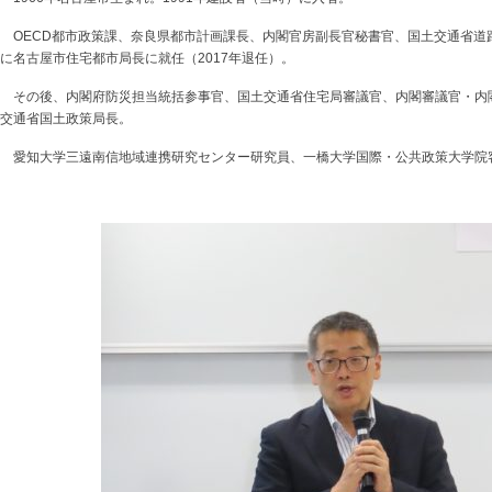
OECD都市政策課、奈良県都市計画課長、内閣官房副長官秘書官、国土交通省道路
に名古屋市住宅都市局長に就任（2017年退任）。
その後、内閣府防災担当統括参事官、国土交通省住宅局審議官、内閣審議官・内
交通省国土政策局長。
愛知大学三遠南信地域連携研究センター研究員、一橋大学国際・公共政策大学院