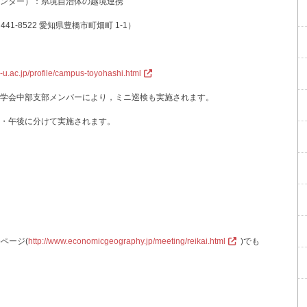
ンター）：県境自治体の越境連携
1-8522 愛知県豊橋市町畑町 1-1）
i-u.ac.jp/profile/campus-toyohashi.html
学会中部支部メンバーにより，ミニ巡検も実施されます。
・午後に分けて実施されます。
ページ(
http://www.economicgeography.jp/meeting/reikai.html
)でも