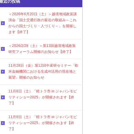
最近の投稿
＜2026年6月20日（土）＞越境地域政策講
演会「国土交通行政の最近の取組み～これ
からの国土づくり・人づくり～」を開催し
ます【終了】
＜2026/2/28（土）＞第13回越境地域政策
研究フォーラム開催のお知らせ【終了】
11月28日（金）第12回中産研セミナー「欧
米金融機関における生成AI活用の現在地と
展望」開催のお知らせ
11月8日（土）「軽トラ市 in ジャパンモビ
リティショー2025」が開催されます【終
了】
11月8日（土）「軽トラ市 in ジャパンモビ
リティショー2025」が開催されます【終
了】