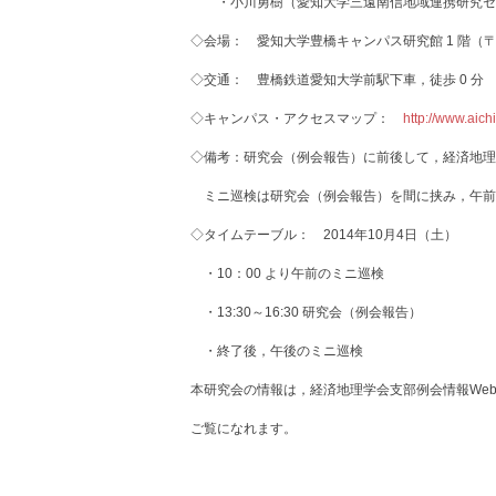
・小川勇樹（愛知大学三遠南信地域連携研究セ
◇会場： 愛知大学豊橋キャンパス研究館 1 階（〒44
◇交通： 豊橋鉄道愛知大学前駅下車，徒歩 0 分
◇キャンパス・アクセスマップ：
http://www.aich
◇備考：研究会（例会報告）に前後して，経済地理
ミニ巡検は研究会（例会報告）を間に挟み，午前
◇タイムテーブル： 2014年10月4日（土）
・10：00 より午前のミニ巡検
・13:30～16:30 研究会（例会報告）
・終了後，午後のミニ巡検
本研究会の情報は，経済地理学会支部例会情報Web
ご覧になれます。