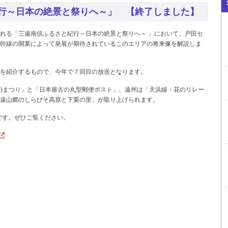
行～日本の絶景と祭りへ～」 【終了しました】
れる「三遠南信ふるさと紀行～日本の絶景と祭りへ～ 」において、戸田セ
幹線の開業によって発展が期待されているこのエリアの将来像を解説しま
を紹介するもので、今年で７回目の放送となります。
や)まつり」と「日本最古の丸型郵便ポスト」、遠州は「天浜線・花のリレー
遠山郷のしらびそ高原と下栗の里」が取り上げられます。
です。ぜひご覧ください。