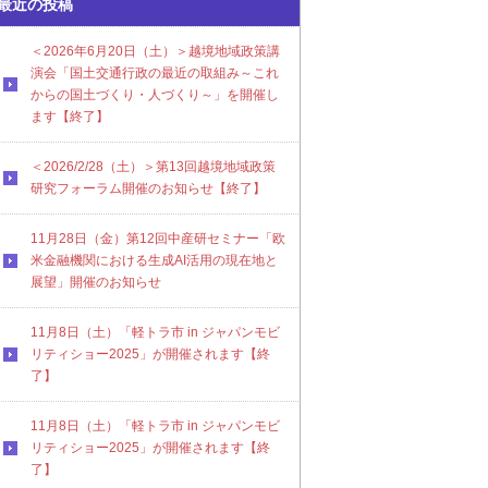
最近の投稿
＜2026年6月20日（土）＞越境地域政策講
演会「国土交通行政の最近の取組み～これ
からの国土づくり・人づくり～」を開催し
ます【終了】
＜2026/2/28（土）＞第13回越境地域政策
研究フォーラム開催のお知らせ【終了】
11月28日（金）第12回中産研セミナー「欧
米金融機関における生成AI活用の現在地と
展望」開催のお知らせ
11月8日（土）「軽トラ市 in ジャパンモビ
リティショー2025」が開催されます【終
了】
11月8日（土）「軽トラ市 in ジャパンモビ
リティショー2025」が開催されます【終
了】