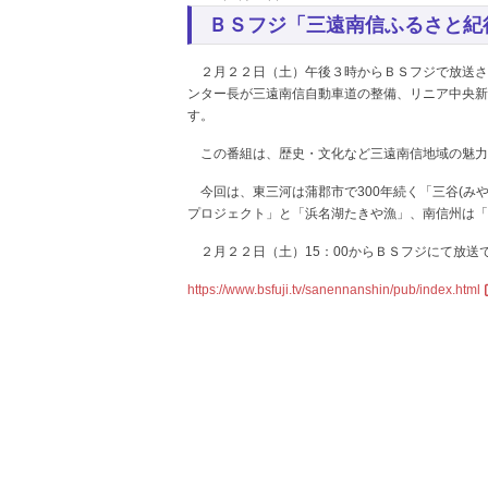
ＢＳフジ「三遠南信ふるさと紀
２月２２日（土）午後３時からＢＳフジで放送さ
ンター長が三遠南信自動車道の整備、リニア中央新
す。
この番組は、歴史・文化など三遠南信地域の魅力
今回は、東三河は蒲郡市で300年続く「三谷(み
プロジェクト」と「浜名湖たきや漁」、南信州は「
２月２２日（土）15：00からＢＳフジにて放送
https://www.bsfuji.tv/sanennanshin/pub/index.html