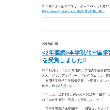
中国語による記事ですが、読んでみてください
http://www.tjufe.edu.cn/info/1095/13873.htm
2018/01/15
<2年連続>本学現代中国
を受賞しました!!
昨年12月に、「2017年南開大学優秀学生授
われ、ダブルディグリー・プログラムにより南開
「南開大学留学生学習優秀賞」を受賞しました
昨年に続き
2人目
です！
さらには、12月8日に行われた2017年「留学
は「本科生原創二等賞」を受賞しました！
「留学生説漢語比賽(留学生中国語コンテスト)