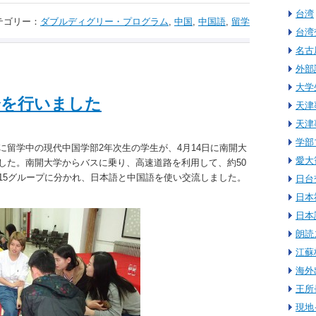
台湾
テゴリー：
ダブルディグリー・プログラム
,
中国
,
中国語
,
留学
台湾
名古
外部
大学
会を行いました
天津
天津
学部
留学中の現代中国学部2年次生の学生が、4月14日に南開大
愛大
した。南開大学からバスに乗り、高速道路を利用して、約50
15グループに分かれ、日本語と中国語を使い交流しました。
日台
日本
日本
朗読
江蘇
海外
王所
現地