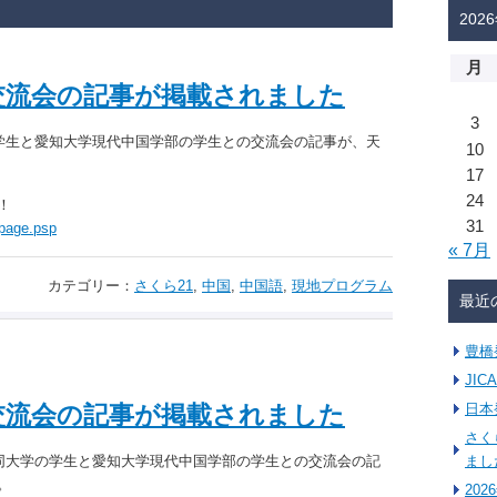
202
月
交流会の記事が掲載されました
3
の学生と愛知大学現代中国学部の学生との交流会の記事が、天
10
17
24
！
31
/page.psp
« 7月
カテゴリー：
さくら21
,
中国
,
中国語
,
現地プログラム
最近
豊橋
JI
交流会の記事が掲載されました
日本
さく
た同大学の学生と愛知大学現代中国学部の学生との交流会の記
まし
。
20