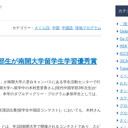
！
カテ
「現
カテゴリー：
さくら21
,
中国
,
中国語
,
現地プログラム
Glob
Go G
HSK
ICC
学部生が南開大学留学生学習優秀賞
JICA
Tuto
イベ
賞式」が南開大学八里台キャンパスにある学生活動センターで行
おも
大学へ留学中の木村恵里香さん(現代中国学部3年次生)が
オン
。本学のダブルディグリー・プログラム参加学生としては、
カテ
グロ
生説漢語比賽(留学生中国語コンテスト)」においても、木村さん
グロ
さく
」とは、年1回南開大学で開催されるコンテストであり、スピ
さく