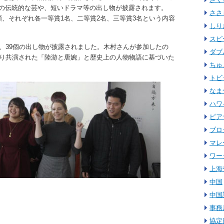
の伝統的な芸や、短いドラマ等の出し物が披露されます。
ささ
、それぞれ各一等賞1名、二等賞2名、三等賞3名という内容
しり
スピ
、39個の出し物が披露されました。木村さんが参加したの
ダブ
より共演された「陸游と唐婉」と歴史上の人物物語に基づいた
ちゅ
トビ
なま
ハワ
ピア
ブロ
マレ
ワー
上海
中国
中国
事務
協定