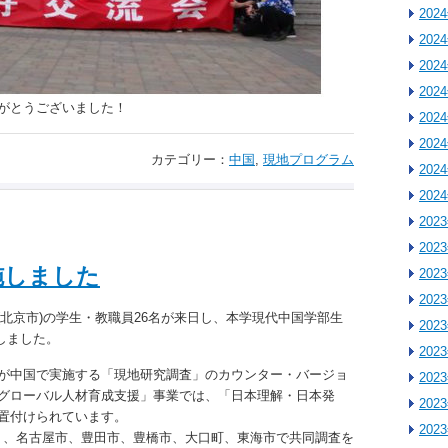
202
202
202
202
がとうございました！
202
202
カテゴリー：
中国
,
現地プログラム
202
202
202
202
施しました
202
202
学院(北京市)の学生・教職員26名が来日し、本学現代中国学部生
202
施しました。
202
が中国で実施する「現地研究調査」のカウンター・バージョ
202
グローバル人材育成支援」事業では、「日本理解・日本発
202
置付けられています。
202
にわたり、名古屋市、豊田市、豊橋市、大口町、東海市で共同調査を