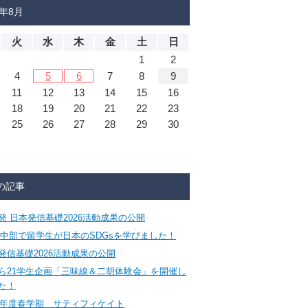
6年8月
火
水
木
金
土
日
1
2
4
5
6
7
8
9
11
12
13
14
15
16
18
19
20
21
22
23
25
26
27
28
29
30
の記事
発 日本発信基礎2026活動成果の公開
CA中部で留学生が日本のSDGsを学びました！
発信基礎2026活動成果の公開
ら21学生企画「三味線＆二胡体験会」を開催し
た！
26年度春学期 サティフィケイト