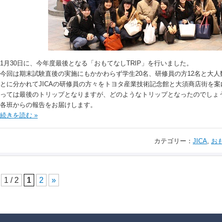
1月30日に、今年度最後となる「おもてなしTRIP」を行いました。
今回は期末試験直後の実施にもかかわらず学生20名、研修員の方12名と大
とに分かれてJICAの研修員の方々をトヨタ産業技術記念館と大須商店街を
っては最後のトリップとなりますが、どのようなトリップとなったのでしょ
各班からの報告をお届けします。
続きを読む »
カテゴリー：
JICA
,
お
1 / 2
1
2
»