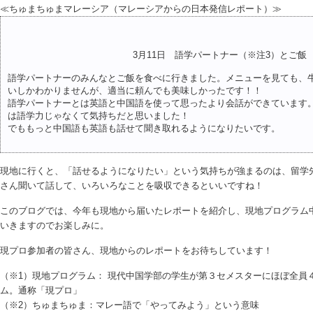
≪ちゅまちゅまマレーシア（マレーシアからの日本発信レポート）≫
3月11日 語学パートナー（※注3）とご飯
語学パートナーのみんなとご飯を食べに行きました。メニューを見ても、
いしかわかりませんが、適当に頼んでも美味しかったです！！
語学パートナーとは英語と中国語を使って思ったより会話ができています
は語学力じゃなくて気持ちだと思いました！
でももっと中国語も英語も話せて聞き取れるようになりたいです。
現地に行くと、「話せるようになりたい」という気持ちが強まるのは、留学
さん聞いて話して、いろいろなことを吸収できるといいですね！
このブログでは、今年も現地から届いたレポートを紹介し、現地プログラム
いきますのでお楽しみに。
現プロ参加者の皆さん、現地からのレポートをお待ちしています！
（※1）現地プログラム： 現代中国学部の学生が第３セメスターにほぼ全員
ム。通称「現プロ」
（※2）ちゅまちゅま：マレー語で「やってみよう」という意味