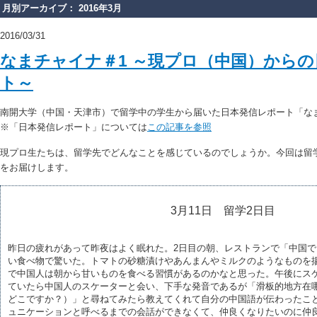
月別アーカイブ： 2016年3月
2016/03/31
なまチャイナ＃1 ～現プロ（中国）から
ト～
南開大学（中国・天津市）で留学中の学生から届いた日本発信レポート「な
※「日本発信レポート」については
この記事を参照
現プロ生たちは、留学先でどんなことを感じているのでしょうか。今回は留
をお届けします。
3月11日 留学2日目
昨日の疲れがあって昨夜はよく眠れた。2日目の朝、レストランで「中国
い食べ物で驚いた。トマトの砂糖漬けやあんまんやミルクのようなものを
で中国人は朝から甘いものを食べる習慣があるのかなと思った。午後にス
ていたら中国人のスケーターと会い、下手な発音であるが「滑板的地方在
どこですか？）」と尋ねてみたら教えてくれて自分の中国語が伝わったこ
ュニケーションと呼べるまでの会話ができなくて、仲良くなりたいのに仲