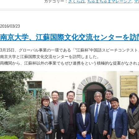
カテゴリー：
さくら21
,
ちゅまちゅまマレーシア
,
マ
2016/03/23
南京大学、江蘇国際文化交流センターを訪
3月15日、グローバル事業の一環である「“江蘇杯”中国語スピーチコンテス
南京大学と江蘇国際文化交流センターを訪問しました。
両機関から、江蘇杯以外の事業でもぜひ連携をという積極的な提案がなされ