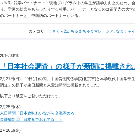
（※3）語学パートナー：：現地プログラム中の学生が語学力向上のため、
り、学習の助言をもらったりする相手。パートナーとなるのは留学先の大学
のパートナーと、中国語のパートナーがいる。
カテゴリー：
さくら21
,
ちゅまちゅまマレーシア
,
なまチャ
2016/03/10
「日本社会調査」の様子が新聞に掲載され
2月21日(日)～29日(月)の間、中国労働関係学院(北京市)と本学現代中国学
調査」の様子が東日新聞と東愛知新聞に掲載されました。
以下より紙面をご覧いただけます。
2月25日(木)
東日新聞「日本食味わいながら交流深める」
東愛知新聞「日本食でおもてなし」
2月26日(金)