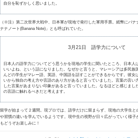
自分を恥ずかしく思いました。
（※注）第二次世界大戦中、日本軍が現地で発行した軍用手票。紙幣にバナ
ナナノート(Banana Note)」とも呼ばれていた。
3月21日 語学力について
日本人の語学力についてどう思うかを現地の学生に聞いたところ、日本人
いいよね、という話になりました。なぜかと言うと、マレーシアは多民族
んどの学生がマレー語、英語、中国語を話すことができるからです。彼女
いから独自の考え方や言語のあり方があると言っていました。言葉の言い
した言葉があまりない印象があると言っていました。なるほどと感じまし
の言語に触れるべきだと考えます。
留学が始まって２週間。現プロでは、語学だけに留まらず、現地の大学生と
や習慣の違いを学んでいるようです。現中生の視野が日々広がっていく様子
もどうぞお楽しみに！