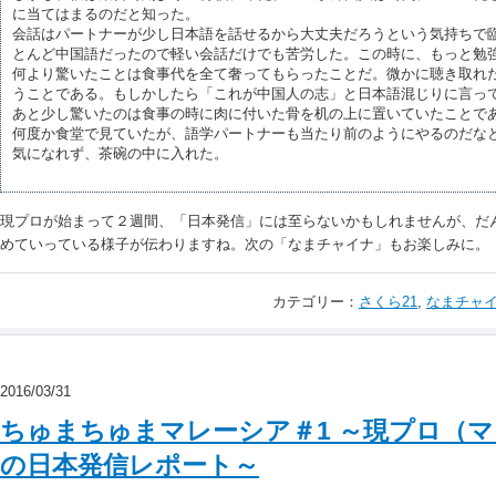
に当てはまるのだと知った。
会話はパートナーが少し日本語を話せるから大丈夫だろうという気持ちで
とんど中国語だったので軽い会話だけでも苦労した。この時に、もっと勉
何より驚いたことは食事代を全て奢ってもらったことだ。微かに聴き取れ
うことである。もしかしたら「これが中国人の志」と日本語混じりに言っ
あと少し驚いたのは食事の時に肉に付いた骨を机の上に置いていたことで
何度か食堂で見ていたが、語学パートナーも当たり前のようにやるのだな
気になれず、茶碗の中に入れた。
現プロが始まって２週間、「日本発信」には至らないかもしれませんが、だ
めていっている様子が伝わりますね。次の「なまチャイナ」もお楽しみに。
カテゴリー：
さくら21
,
なまチャ
2016/03/31
ちゅまちゅまマレーシア＃1 ～現プロ（
の日本発信レポート～