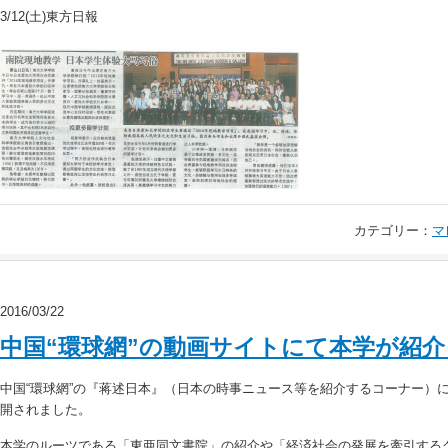
3/12(土)東方日報
カテゴリー：
マ
2016/03/22
中国“環球網”の動画サイトにて本学が紹
中国“環球網”の『蒋述日本』（日本の時事ニュース等を紹介するコーナー）
開されました。
本学のルーツである「東亜同文書院」の紹介や「経済社会の発展を牽引する