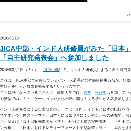
カ
2016/03/18
JICA中部・インド人研修員がみた「日本
「自主研究発表会」へ参加しました
2016年3月1日（火）に、
JICA中部
にて、インド人研修員による「自主研究発
これは、JICA中部で研修しているインド人若手経営幹部候補生39名が、研
主研究を行った成果を発表するというものです。
年々盛況になっているこの会に、愛知大学では、
昨年
、
一昨年
も参加してい
や英語でのコミュニケーションや文化比較に関心のある学生が８名参加しま
インド人研修員による自主研究のテーマは、例年、インドと日本の比較を様
容です。今年度のテーマも、日本人には気づきにくい視点からの研究で、お
た。例えば「ゴミ回収先進国から学ぶ、分別ゴミ箱の実態調査」、「相手に
ン分析」、「日本におけるレディーファースト実態調査」等々…。屋台をま