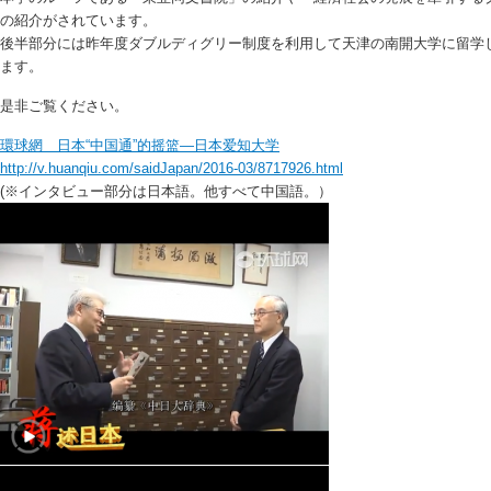
の紹介がされています。
後半部分には昨年度ダブルディグリー制度を利用して天津の南開大学に留学
ます。
是非ご覧ください。
環球網 日本“中国通”的摇篮—日本爱知大学
http://v.huanqiu.com/saidJapan/2016-03/8717926.html
(※インタビュー部分は日本語。他すべて中国語。）