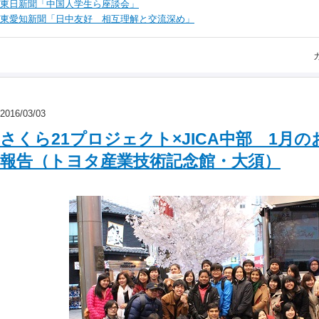
東日新聞「中国人学生ら座談会」
東愛知新聞「日中友好 相互理解と交流深め」
2016/03/03
さくら21プロジェクト×JICA中部 1月の
報告（トヨタ産業技術記念館・大須）