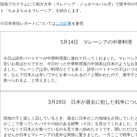
現地プログラムにて南方大学（マレーシア・ジョホールバル市）で留学中の
ト「ちゅまちゅまマレーシア」を紹介します。
※日本発信レポートについては
この記事
を参照
3月14日 マレーシアの中華料理
今日は語学パートナーが中華料理屋に連れて行ってくれました。マレーシ
甘いお茶ばかりですが、今日行った中華料理屋の中国茶は日本のようなお
ました。マレーシアは辛い料理がとても多く、語学パートナーの子はいつ
す。なんで日本人は辛いワサビを食べられるの？と聞かれたので、唐辛子
食べられるよ、と答えました。
3月19日 日本が過去に犯した戦争につ
現地の子と楽しく話しているとき、過去に日本がこの地域を占領していた
がここで使っていたバナナの絵のある紙幣（※注）を見せてくれました。
ていなくて日本人が食べているのを見て食べ始めたそうです。聞いただけ
ませんが日本とマレーシアの意外な関係に驚きました。一方ここで戦争し