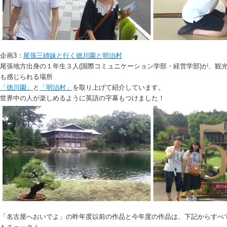
企画3：
尾張三姉妹と行く徳川園と明治村
尾張地方出身の１年生３人(国際コミュニケーション学部・経営学部)が、観
も感じられる場所
「徳川園」
と
「明治村」
を取り上げて紹介しています。
世界中の人が楽しめるように英語の字幕もつけました！
「名古屋へおいでよ」の昨年度以前の作品と今年度の作品は、下記からすべ