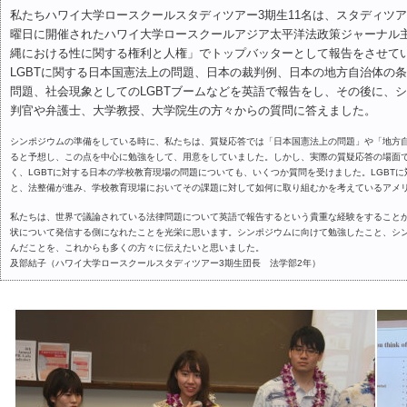
私たちハワイ大学ロースクールスタディツアー3期生11名は、スタディツアー
曜日に開催されたハワイ大学ロースクールアジア太平洋法政策ジャーナル
縄における性に関する権利と人権」でトップバッターとして報告をさせて
LGBTに関する日本国憲法上の問題、日本の裁判例、日本の地方自治体の
問題、社会現象としてのLGBTブームなどを英語で報告をし、その後に、
判官や弁護士、大学教授、大学院生の方々からの質問に答えました。
シンポジウムの準備をしている時に、私たちは、質疑応答では「日本国憲法上の問題」や「地方
ると予想し、この点を中心に勉強をして、用意をしていました。しかし、実際の質疑応答の場面
く、LGBTに対する日本の学校教育現場の問題についても、いくつか質問を受けました。LGBT
と、法整備が進み、学校教育現場においてその課題に対して如何に取り組むかを考えているアメ
私たちは、世界で議論されている法律問題について英語で報告するという貴重な経験をすることが
状について発信する側になれたことを光栄に思います。シンポジウムに向けて勉強したこと、シ
んだことを、これからも多くの方々に伝えたいと思いました。
及部結子（ハワイ大学ロースクールスタディツアー3期生団長 法学部2年）