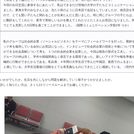
今回の台日交流に参加するにあたって、私はできるだけ現地の大学の子たちとコミュニケーショ
ました。東海大学のみなさんとは、当たり前のように日本語で会話をしていましたが、他言語を
ので、とても賢い子たちと関わることが出来たんだと思いました。特に同じグループの子たちは
に翻訳をしてくれたり、夜市で美味しいものを教えてくれたりとたくさんお世話になりました。
でとても充実した5日間を過ごすことができました。（国際コミュニケーション学部2年 りか）
私のグループは社会的企業（ソーシャルビジネス）をテーマにフィールドワークを行った。廃材
ック米を栽培している会社にお世話になった。インタビューで社会的企業の現状と今後について
ができる社会貢献について考え、１つの社会的企業を起業した。今回は報告の形式を工夫し、イ
グループの仲は良く、学年や国籍関係なく発言できる環境であった。新しいアイデアや報告準備
極的に行動ができたからである。私自身、４年間の大学生活で学んだ中国語、集団でのふるまい
と感じている。大学生活最後の活動をとても有意義なものにできたことに感謝している。（現代中
いかがでしたか。生活を共にしながら問題を解決していく様子がうかがえましたか。
詳しく知りたい方は、さくら21リソースルームまでお越しください。