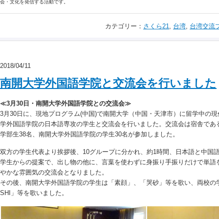
会・文化を発信する活動です。
カテゴリー：
さくら21
,
台湾
,
台湾交流
2018/04/11
南開大学外国語学院と交流会を行いました
≪3月30日・南開大学外国語学院との交流会≫
3月30日に、現地プログラム(中国)で南開大学（中国・天津市）に留学中の
学外国語学院の日本語専攻の学生と交流会を行いました。交流会は宿舎であ
学部生38名、南開大学外国語学院の学生30名が参加しました。
双方の学生代表より挨拶後、10グループに分かれ、約1時間、日本語と中国
学生からの提案で、出し物の他に、言葉を使わずに身振り手振りだけで単語
やかな雰囲気の交流会となりました。
その後、南開大学外国語学院の学生は「素顔」、「哭砂」等を歌い、両校の学
SHI」等を歌いました。