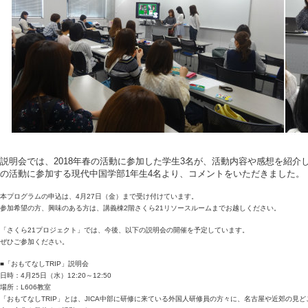
説明会では、2018年春の活動に参加した学生3名が、活動内容や感想を紹介
の活動に参加する現代中国学部1年生4名より、コメントをいただきました。
本プログラムの申込は、4月27日（金）まで受け付けています。
参加希望の方、興味のある方は、講義棟2階さくら21リソースルームまでお越しください。
「さくら21プロジェクト」では、今後、以下の説明会の開催を予定しています。
ぜひご参加ください。
■「おもてなしTRIP」説明会
日時：4月25日（水）12:20～12:50
場所：L606教室
「おもてなしTRIP」とは、JICA中部に研修に来ている外国人研修員の方々に、名古屋や近郊の見