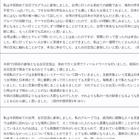
私は今回初めて台日プログラムに参加しました。台湾に行くのも初めての経験であり、海外の学
不安でいっぱいでした。ですが台湾の学生みんなとても優しく私たちを迎えてくれました。日本
本にはない台湾の食べ物について話したり、台湾の学生は日本が大好きなんだと思いました。
グループの活動では、テーマが日本にはない言葉だったので、お互いの理解に苦しみました。し
所となるところへ行くことで少しずつ理解することができました。台湾で有名なものが日本には
鮮に感じ、もっと日本でも広めたいと思いました。
台湾は優しい国だとテレビで聞いたりしたことはあったのですが、実際に行って思ったのは本当
した。町に行ってもいい人が多いと実感することができました。私はこの一週間でたくさんの人
湾の文化に触れることができ、本当に幸せでした。また台日交流に参加したいと思いました。（現
今回で2回目の参加となる台日交流は、初めて行く台湾でフィールドワークを行いました。前回
台日交流で再会できるのがとても嬉しく感じました。
今回私のグループは文創市集というテーマについて調べていきました。文創市集という言葉は日
う台湾側と日本側とで、同じ解釈に持って行くかがとても大変でした。毎晩遅くまで私たちはテ
いました。たまに言葉の壁を感じることもありましたが、それでもどうにかお互いの言いたいこと
た時は今まで味わったことのない達成感がありました。
今回の活動は前回よりもはるかに大変なものでしたが、それよりも私の一生の財産となるような
ことを心から嬉しく思いました。（現代中国学部1年 ゆり）
私は今回初めての台湾、台日交流に参加しました。私のグループでは、経済的に困難な人々を支
では絶対に訪れないような場所に訪れて、そこで出会った人たちから貴重なお話を聞くことがで
している人たちのお話は、とても刺激的で自分がいかに支えられて、恵まれている環境にいるか
分が知らなかったことについて知ることができて、とても良い経験になりました。最終日に控え
で夜遅くまで協力して、パワポや原稿を作成したことも、良い思い出の１つです。