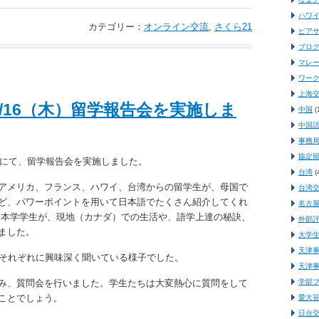
ハワ
カテゴリー：
オンライン交流
,
さくら21
ピア
ブロ
マレ
ワー
上海
/16（木）留学報告会を実施しま
中国
(
中国
事務
協定
ジにて、留学報告会を実施しました。
台湾
(
アメリカ、フランス、ハワイ、台湾からの留学生が、母国で
台湾
ど、パワーポイントを用いて日本語でたくさん紹介してくれ
名古
た本学学生が、現地（カナダ）での生活や、語学上達の秘訣、
外部
ました。
大学
天津
、それぞれに興味深く聞いている様子でした。
天津
み、質問会を行いました。学生たちは大変熱心に質問をして
学部
ことでしょう。
愛大
日台