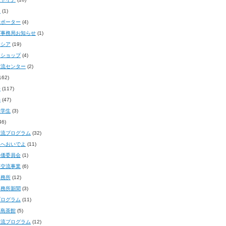
イ
(1)
サポーター
(4)
グ事務局お知らせ
(1)
ーシア
(19)
クショップ
(4)
交流センター
(2)
162)
語
(117)
局
(47)
留学生
(3)
46)
交流プログラム
(32)
屋へおいでよ
(11)
評価委員会
(1)
生交流事業
(6)
事務所
(12)
事務所新聞
(3)
プログラム
(11)
笹島茶館
(5)
交流プログラム
(12)