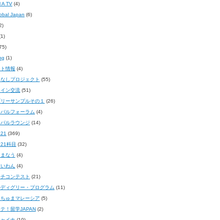
l A TV
(4)
obal Japan
(6)
2)
1)
75)
ng
(1)
ント情報
(4)
てなしプロジェクト
(55)
ライン交流
(51)
ゴリーサンプルその１
(26)
ーバルフォーラム
(4)
ーバルラウンジ
(14)
21
(369)
21科目
(32)
しまなう
(4)
たいわん
(4)
ーチコンテスト
(21)
ルディグリー・プログラム
(11)
まちゅまマレーシア
(5)
テ！留学JAPAN
(2)
チャイナ
(10)