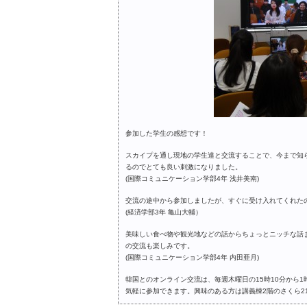
参加した学生の感想です！
スカイプを通し現地の学生達と交流することで、今まで知
るのでとても良い刺激になりました。
(国際コミュニケーション学部4年 浅井美南)
交流の途中から参加しましたが、すぐに受け入れてくれた
(経済学部3年 亀山大輔）
美味しい食べ物や観光地などの話からちょっとニッチな話
の交流も楽しみです。
(国際コミュニケーション学部4年 内田亜月)
韓国とのオンライン交流は、毎週木曜日の15時10分から
気軽に参加できます。興味のある方は講義棟2階のさくら2