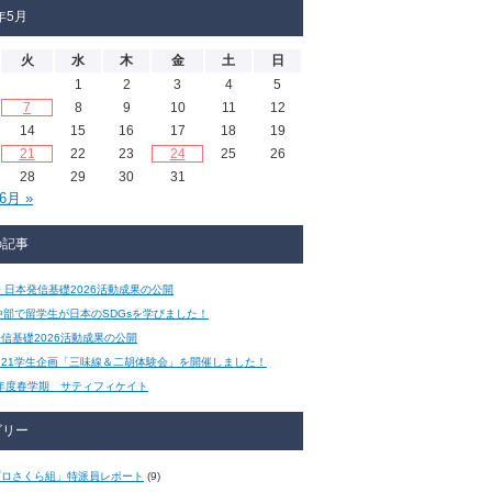
年5月
火
水
木
金
土
日
1
2
3
4
5
7
8
9
10
11
12
14
15
16
17
18
19
21
22
23
24
25
26
28
29
30
31
6月 »
の記事
 日本発信基礎2026活動成果の公開
A中部で留学生が日本のSDGsを学びました！
信基礎2026活動成果の公開
ら21学生企画「三味線＆二胡体験会」を開催しました！
6年度春学期 サティフィケイト
ゴリー
プロさくら組」特派員レポート
(9)