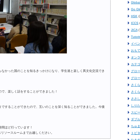
Globa
Go Gl
HSK
(
ICCS
(
JICA
(
Tutori
イベ
おも
オン
カテ
らなかった国のことを知るきっかけになり、学生達と楽しく異文化交流でき
グロ
グロ
さくら
ので、楽しく話をすることができました！
さくら
ささ
しり
まですることができたので、互いのことを深く知ることができました。今後
スピ
ダブ
ちゅ
1時間ほど行っています！
1リソースルームまでお越しください。
トビタ
なま