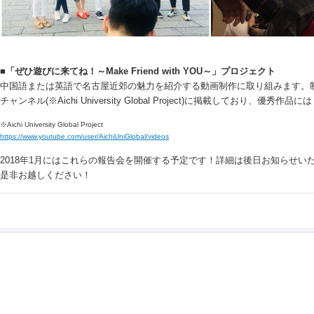
■「ぜひ遊びに来てね！～Make Friend with YOU～」プロジェクト
中国語または英語で名古屋近郊の魅力を紹介する動画制作に取り組みます。制作
チャンネル(※Aichi University Global Project)に掲載しており、優
※Aichi University Global Project
https://www.youtube.com/user/AichiUniGlobal/videos
2018年1月にはこれらの報告会を開催する予定です！詳細は後日お知らせい
是非お越しください！