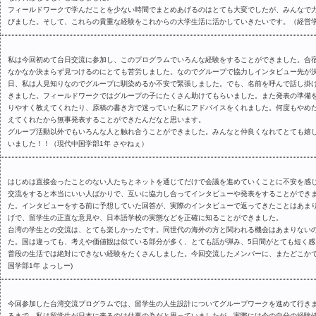
フィールドワークで学んだことを少ない時間でまとめあげるのはとても大変でしたが、みんなで
びました。そして、これらの貴重な経験をこれからの大学生活に活かしていきたいです。（経営学
私は今回初めて台日交流に参加し、このプログラムでいろんな経験をすることができました。合
なかなか決まらず見つけるのにとても苦労しました。なのでグループで協力しインタビュー先が
日、私は人見知りなのでグループに馴染めるか不安で緊張しました。でも、名前を呼んで話し掛
きました。フィールドワークではグループの子にたくさん助けてもらいました。また発表の準備
りやすく教えてくれたり、原稿の書き方で迷っていた私にアドバイスをくれました。何度もやめ
えてくれたから無事発表することができたんだなと思います。
グループ活動以外でもいろんな人と触れ合うことができました。みんなと仲良くなれてとても嬉
いました！！（現代中国学部1年 さやねぇ）
はじめは直接会ったことのない人たちとネットを通じてだけで会議を進めていくことに不安を感
交流をすると本当にいい人ばかりで、互いに協力し合ってインタビューや発表をすることができ
た。インタビューをする前に予想していた回答が、実際のインタビューで返ってきたことはあま
げで、留学生の正直な意見や、日本語学校の実態などを正確に知ることができました。
台湾の学生との交流は、とても楽しかったです。同世代の海外の方と関われる機会はあまりない
た。国は違っても、考えや価値観は似ている部分が多く、とても話が弾み、5日間がとても短く
普段の生活では絶対にできない経験をたくさんしました。今回交流したメンバーに、またどこかで
国学部1年 よっしー)
今回参加した台湾交流プログラムでは、留学生の人生設計についてグループワークを進めて行き
るまで、私は留学生が日本に来るのは仕事の為だと思っていましたが、実際には今の自分の経験