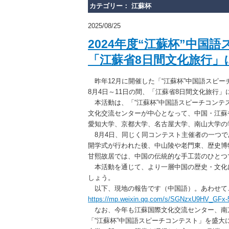
カテゴリー： 江蘇杯
2025/08/25
2024年度“江蘇杯”中国
「江蘇省8日間文化旅行」
昨年12月に開催した「“江蘇杯”中国語スピー
8月4日～11日の間、「江蘇省8日間文化旅行
本活動は、「“江蘇杯”中国語スピーチコンテ
文化交流センターが中心となって、中国・江蘇
愛知大学、京都大学、名古屋大学、南山大学の
8月4日、同じく同コンテスト主催者の一つで
開学式が行われた後、中山陵や老門東、歴史博
甘熙故居では、中国の伝統的な手工芸のひとつ
本活動を通じて、より一層中国の歴史・文化
しょう。
以下、現地の報告です（中国語）。あわせて
https://mp.weixin.qq.com/s/SGNzxU9HV_GFx
なお、今年も江蘇国際文化交流センター、南
「“江蘇杯”中国語スピーチコンテスト」を盛大に