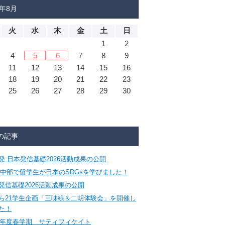
6年8月
火
水
木
金
土
日
1
2
4
5
6
7
8
9
11
12
13
14
15
16
18
19
20
21
22
23
25
26
27
28
29
30
の記事
発 日本発信基礎2026活動成果の公開
CA中部で留学生が日本のSDGsを学びました！
発信基礎2026活動成果の公開
ら21学生企画「三味線＆二胡体験会」を開催し
た！
26年度春学期 サティフィケイト