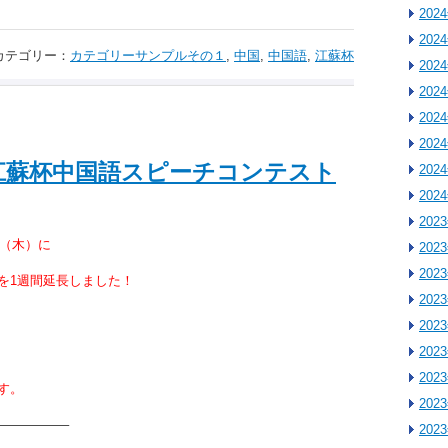
202
202
カテゴリー：
カテゴリーサンプルその１
,
中国
,
中国語
,
江蘇杯
202
202
202
202
年江蘇杯中国語スピーチコンテスト
202
202
202
日（木）に
202
202
を1週間延長しました！
202
202
202
202
す。
202
—————–
202