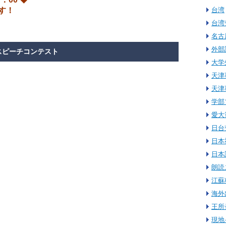
す！
台湾
台湾
名古
外部
語スピーチコンテスト
大学
天津
天津
学部
愛大
日台
日本
日本
朗読
江蘇
海外
王所
現地