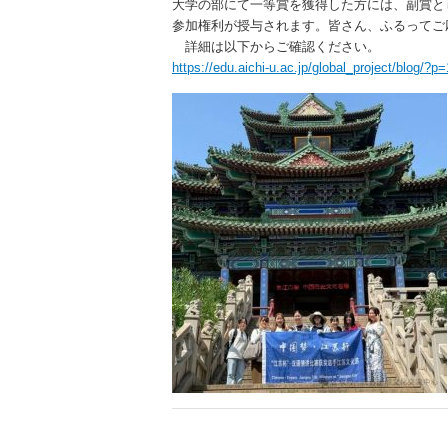
大学の部にて一等賞を獲得した方には、副賞と
参加権利が授与されます。皆さん、ふるってご
詳細は以下からご確認ください。
https://edu.aichi-u.ac.jp/global_project/blog/?p