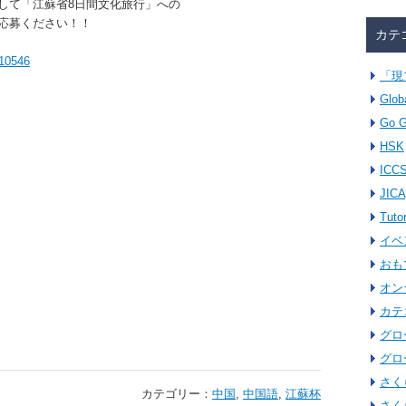
して「江蘇省8日間文化旅行」への
応募ください！！
カテ
=10546
「現
Glob
Go G
HSK
ICC
JICA
Tuto
イベ
おも
オン
カテ
グロ
グロ
さく
カテゴリー：
中国
,
中国語
,
江蘇杯
さく