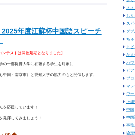
ささ
しり
スピ
2025年度江蘇杯中国語スピーチ
ダブ
！
ちゅ
トビ
チコンテストは開催延期となりました】
なま
ハワ
学の一部提携大学に在籍する学生を対象に
ピア
も中国・南京市）と愛知大学の協力のもと開催します。
ブロ
マレ
ワー
上海
んを応援しています！
中国
中国
を発揮してみましょう！
事務
協定
：00 ◆