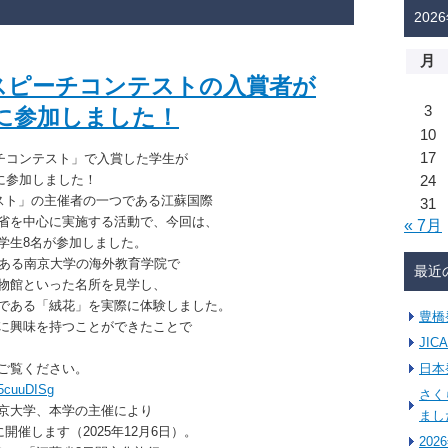
202
月
語スピーチコンテストの入賞者が
3
に参加しました！
10
17
チコンテスト」で入賞した学生が
」に参加しました！
24
スト」の主催者の一つである江蘇国際
31
省を中心に実施する活動で、今回は、
« 7月
学生8名が参加しました。
ある南京大学の海外教育学院で
最近
物館といった名所を見学し、
である「絨花」を実際に体験しました。
豊橋
に興味を持つことができたことで
JI
ご覧ください。
日本
-5cuuDISg
さく
京大学、本学の主催により
まし
開催します（2025年12月6日）。
20