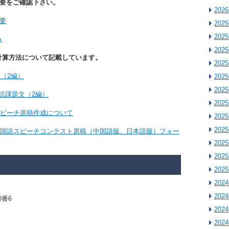
概要をご確認下さい。
202
要
202
202
A
202
計算方法について記載しています。
202
文（2編）
202
202
朗読課題文（2編）
202
”スピーチ原稿作成について
202
202
蘇杯”中国語スピーチコンテスト原稿（中国語版、日本語版）フォー
202
202
202
202
202
0番6
202
202