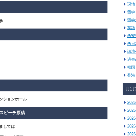
現地
留学
留学
学
英語
西安
西日
講演
過去
韓国
香港
月別
ンションホール
202
202
・スピーチ原稿
202
202
ましては
202