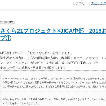
カテゴリー：
スピーチ
2018/09/11
さくら21プロジェクト×JICA中部 201
プ①
6月23日（土）に、「おもてなしtrip」を行いました。
学生23名が参加し、JICAの研修員の方8名（出身国：ガーナ、メキシコ、
ン、タイ、ベトナム、ザンビア）を犬山城・犬山城下町に案内しました。
参加した学生の感想を4回連載でお届けします！
オリエンテーションでは、あらかじめ準備していたのでスムーズに取り掛かることができました
今回は2回目ということもあり前回より研修員の方々とたくさんコミュニケーションを取ること
は、研修員の皆さんの国や文化のこと、また好きな歌手等の話で盛り上がりました。楽しいトリ
今回はおもてなしトリップ2回目の参加でした。前回は午前しか参加できませんでしたが、今回は
くのことを学ぶことができました。