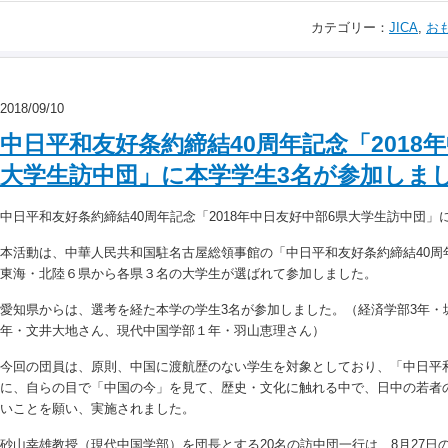
カテゴリー：
JICA
,
お
2018/09/10
中日平和友好条約締結40周年記念「2018
大学生訪中団」に本学学生3名が参加しま
中日平和友好条約締結40周年記念「2018年中日友好中部6県大学生訪中団」
本活動は、中華人民共和国駐名古屋総領事館の「中日平和友好条約締結40周
東海・北陸６県から各県３名の大学生が選ばれて参加しました。
愛知県からは、選考を経た本学の学生3名が参加しました。（経済学部3年・
年・文井大地さん、現代中国学部１年・羽山恵理さん）
今回の団員は、原則、中国に渡航歴のない学生を対象としており、「中日平和
に、自らの目で「中国の今」を見て、歴史・文化に触れる中で、日中の若者
いことを願い、実施されました。
砂山幸雄教授（現代中国学部）を団長とする20名の訪中団一行は、8月27日の