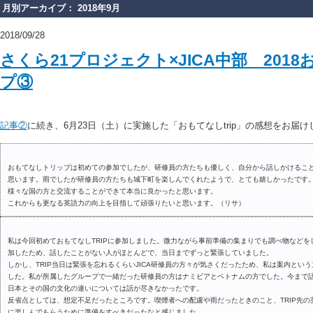
月別アーカイブ： 2018年9月
2018/09/28
さくら21プロジェクト×JICA中部 201
プ③
記事②
に続き、6月23日（土）に実施した「おもてなしtrip」の感想をお届け
おもてなしトリップは初めての参加でしたが、研修員の方たちも優しく、自分から話しかけるこ
思います。雨でしたが研修員の方たちも城下町を楽しんでくれたようで、とても嬉しかったです
様々な国の方と交流することができて本当に良かったと思います。
これからも更なる英語力の向上を目指して頑張りたいと思います。（リサ）
私は今回初めておもてなしTRIPに参加しました。微力ながら事前準備の集まりでも調べ物など
加したため、話したことがない人がほとんどで、当日までずっと緊張していました。
しかし、TRIP当日は緊張を忘れるくらいJICA研修員の方々が気さくだったため、私は案内とい
した。私が所属したグループで一緒だった研修員の方はナミビアとベトナムの方でした。今まで
日本とその国の文化の違いについては話が尽きなかったです。
反省点としては、想定不足だったところです。喫煙者への配慮や雨だったときのこと、TRIP先
に楽しんでもらうために準備をすべきだったなと感じました。