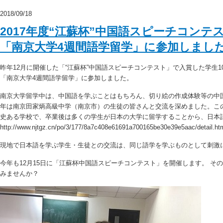
2018/09/18
2017年度“江蘇杯”中国語スピーチコンテ
「南京大学4週間語学留学」に参加しまし
昨年12月に開催した「“江蘇杯”中国語スピーチコンテスト」で入賞した学生10名
「南京大学4週間語学留学」に参加しました。
南京大学留学中は、中国語を学ぶことはもちろん、切り絵の作成体験等の中
年は南京田家炳高級中学（南京市）の生徒の皆さんと交流を深めました。この
史ある学校で、卒業後は多くの学生が日本の大学に留学することから、日本
http://www.njtgz.cn/po/3/177/8a7c408e61691a700165be30e39e5aac/detail.ht
現地で日本語を学ぶ学生・生徒との交流は、同じ語学を学ぶものとして刺激
今年も12月15日に「江蘇杯中国語スピーチコンテスト」を開催します。 そ
みませんか？