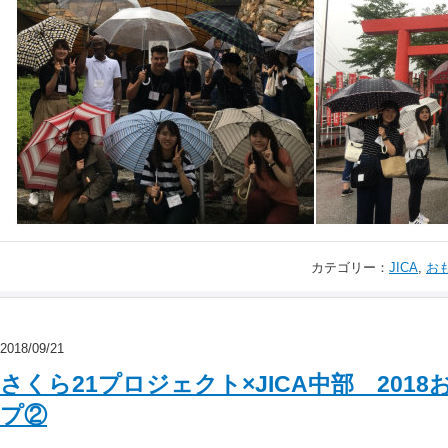
カテゴリー：
JICA
,
お
2018/09/21
さくら21プロジェクト×JICA中部 201
プ②