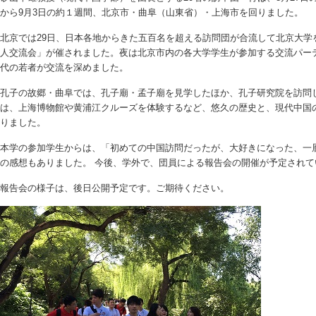
から9月3日の約１週間、北京市・曲阜（山東省）・上海市を回りました。
北京では29日、日本各地からきた五百名を超える訪問団が合流して北京大学
人交流会」が催されました。夜は北京市内の各大学学生が参加する交流パー
代の若者が交流を深めました。
孔子の故郷・曲阜では、孔子廟・孟子廟を見学したほか、孔子研究院を訪問
は、上海博物館や黄浦江クルーズを体験するなど、悠久の歴史と、現代中国
りました。
本学の参加学生からは、「初めての中国訪問だったが、大好きになった、一
の感想もありました。 今後、学外で、団員による報告会の開催が予定されて
報告会の様子は、後日公開予定です。ご期待ください。