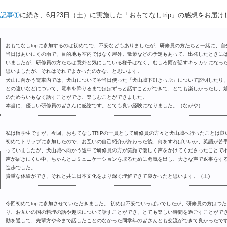
記事①
に続き、6月23日（土）に実施した「おもてなしtrip」の感想をお届け
おもてなしtripに参加するのは初めてで、不安などもありましたが、研修員の方たちと一緒に、
当日はあいにくの雨で、目的地も室内ではなく屋外。散策などの予定もあって、出発したときに
いましたが、研修員の方たちは意外と気にしている様子はなく、むしろ雨が話すキッカケになっ
思いましたが、それはそれでよかったのかな、と思います。
犬山に向かう電車内では、犬山についてや当日使った「犬山城下町きっぷ」について説明したり
との違いなどについて、電車を降りるまでほぼずっと話すことができて、とても楽しかったし、
のためらいもなく話すことができ、楽しむことができました。
本当に、優しい研修員の皆さんに感謝です。とても良い経験になりました。（ながや）
私は留学生ですが、今回、おもてなしTRIPの一員として研修員の方々と犬山城へ行ったことは良
初めてトリップに参加したので、お互いの自己紹介が終わった後、何をすればいいか、英語が苦
っていましたが、犬山城へ向かう途中で研修員の方が笑顔で優しく声をかけてくださったことで
声が届きにくい中、ちゃんとコミュニケーションを取るために勇気を出し、大きな声で返事をす
進歩でした。
貴重な体験ができ、それと共に日本文化をより深く理解できて良かったと思います。（王)
今回初めてtripに参加させていただきました。 初めは不安でいっぱいでしたが、研修員の方はつ
り、お互いの国の料理の話や趣味について話すことができ、とても楽しい時間を過ごすことがで
動を通して、先輩方や今まで話したことのなかった同学年の皆さんとも交流ができて良かったで