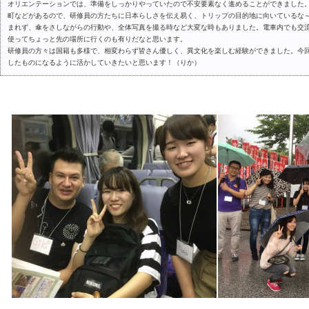
オリエンテーションでは、準備をしっかりやっていたので不安要素なく進めることができました
町などがあるので、研修員の方たちに日本らしさを伝え易く、トリップの目的地に向いているな
まれず、傘をさしながらの行動や、全体写真を撮る時など大変な時もありました。電車内でも交
使ってちょっと先の場所に行くのも有りだなと思います。
研修員の方々は国籍も多様で、相変わらず皆さん優しく、異文化を楽しむ経験ができました。今
したものになるように活かしていきたいと思います！（りか）