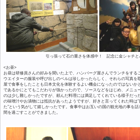
引っ張って石の重さを体感中！ 記念に金シャチと
<お昼>
お昼は研修員さんの好みを聞いた上で、ハンバーグ屋さんでランチをする
ウエイターの服装や呼び出しのベルは珍しかったらしく、それらの写真を
屋で食事をしたことも日本文化を体験するよい機会になったのではないか
であるかにとてもこだわりが強かったので、ソースなどをはじめ、メニュ
のは少し難しかったですが、頼んだ料理には満足してくれている様子だっ
の味噌汁やお漬物には抵抗があったようですが、好きと言ってくれた時は”
た”という気がして嬉しかったです。食事中はお互いの国の観光地の事を話
間を過ごすことができました。