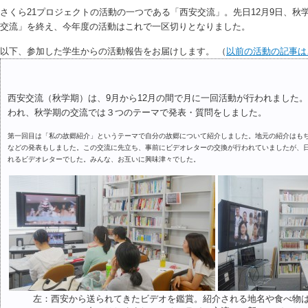
さくら21プロジェクトの活動の一つである「西安交流」。先日12月9日、秋
交流」を終え、今年度の活動はこれで一区切りとなりました。
以下、参加した学生からの活動報告をお届けします。 （
以前の活動の記事は
西安交流（秋学期）は、9月から12月の間で月に一回活動が行われました
われ、秋学期の交流では３つのテーマで発表・質問をしました。
第一回目は「私の故郷紹介」というテーマで自分の故郷について紹介しました。地元の紹介はも
などの発表もしました。この交流に先立ち、事前にビデオレターの交換が行われていましたが、
れるビデオレターでした。みんな、お互いに興味津々でした。
左：西安から送られてきたビデオを鑑賞。紹介される地名や食べ物