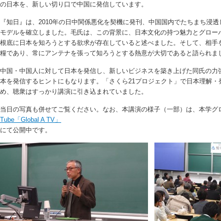
の日本を、新しい切り口で中国に発信しています。
『知日』は、2010年の日中関係悪化を契機に発刊、中国国内でたちまち浸
モデルを確立しました。毛氏は、この背景に、日本文化の持つ魅力とグロー
根底に日本を知ろうとする欲求が存在していると述べました。そして、相手
糧であり、常にアンテナを張って知ろうとする熱意が大切であると語られま
中国・中国人に対して日本を発信し、新しいビジネスを築き上げた同氏の力
本を発信するヒントにもなります。「さくら21プロジェクト」で日本理解・
め、聴衆はすっかり講演に引き込まれていました。
当日の写真も併せてご覧ください。なお、本講演の様子（一部）は、本学グ
Tube「Global A TV」
にて公開中です。