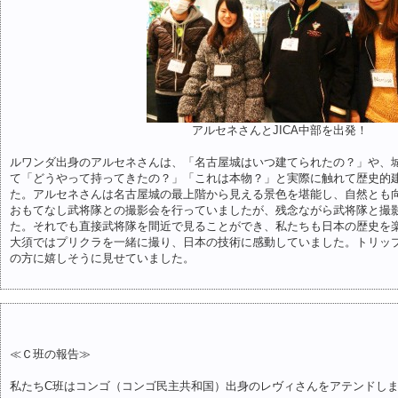
アルセネさんとJICA中部を出発！
ルワンダ出身のアルセネさんは、「名古屋城はいつ建てられたの？」や、
て「どうやって持ってきたの？」「これは本物？」と実際に触れて歴史的
た。アルセネさんは名古屋城の最上階から見える景色を堪能し、自然とも
おもてなし武将隊との撮影会を行っていましたが、残念ながら武将隊と撮
た。それでも直接武将隊を間近で見ることができ、私たちも日本の歴史を
大須ではプリクラを一緒に撮り、日本の技術に感動していました。トリップ
の方に嬉しそうに見せていました。
≪Ｃ班の報告≫
私たちC班はコンゴ（コンゴ民主共和国）出身のレヴィさんをアテンドし