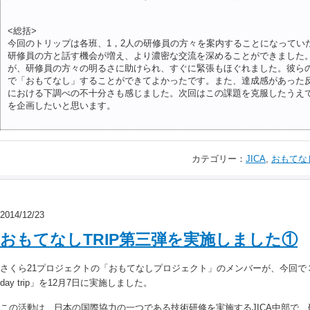
<総括>
今回のトリップは各班、1，2人の研修員の方々を案内することになってい
研修員の方と話す機会が増え、より濃密な交流を深めることができました
が、研修員の方々の明るさに助けられ、すぐに緊張もほぐれました。彼ら
で「おもてなし」することができてよかったです。また、達成感があった
における下調べの不十分さも感じました。次回はこの課題を克服したうえ
を企画したいと思います。
カテゴリー：
JICA
,
おもてな
2014/12/23
おもてなしTRIP第三弾を実施しました①
さくら21プロジェクトの「おもてなしプロジェクト」のメンバーが、今回で
day trip」を12月7日に実施しました。
この活動は、日本の国際協力の一つである技術研修を実施するJICA中部で