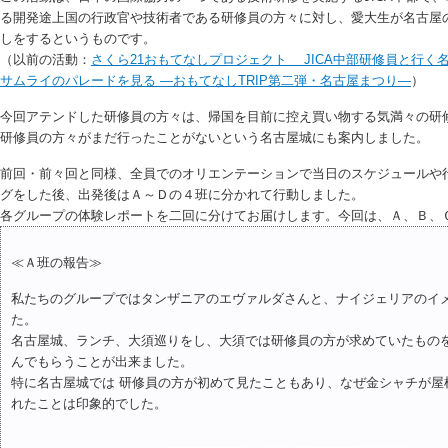
る開発途上国の行政官や技術者である研修員の方々に対し、愛大生が名古屋
しをするというものです。
（以前の活動：
さくら21おもてなしプロジェクト JICA中部研修員と行く
サムライのパレードを見る ―おもてなしTRIP第二弾・名古屋まつり―
）
今回アテンドした研修員の方々は、帰国を目前に控え買い物する気満々の研
研修員の方々がまだ行ったことがないという名古屋城にも案内しました。
前回・前々回と同様、全員でのオリエンテーションで当日のスケジュールや
グをした後、出発後はＡ～Ｄの４班に分かれて行動しました。
各グループの体験レポートを二回に分けてお届けします。今回は、Ａ、Ｂ、
≪Ａ班の報告≫
私たちのグループではタンザニアのエヴァルダさんと、ナイジェリアのイ
た。
名古屋城、ランチ、大須巡りをし、大須では研修員の方が求めていたもの
んでもらうことが出来ました。
特に名古屋城では 研修員の方が初めて見たこともあり、なぜ金シャチが屋
れたことは印象的でした。