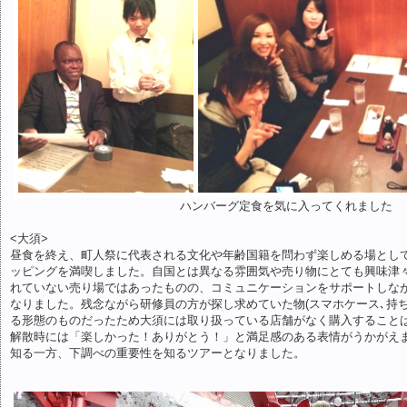
ハンバーグ定食を気に入ってくれました
<大須>
昼食を終え、町人祭に代表される文化や年齢国籍を問わず楽しめる場とし
ッピングを満喫しました。自国とは異なる雰囲気や売り物にとても興味津
れていない売り場ではあったものの、コミュニケーションをサポートしな
なりました。残念ながら研修員の方が探し求めていた物(スマホケース､持
る形態のものだったため大須には取り扱っている店舗がなく購入すること
解散時には「楽しかった！ありがとう！」と満足感のある表情がうかがえ
知る一方、下調べの重要性を知るツアーとなりました。