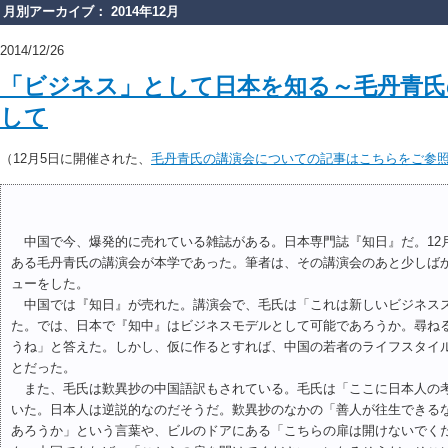
月別アーカイブ： 2014年12月
2014/12/26
「ビジネス」として日本を知る～毛丹青氏
して
（12月5日に開催された、
毛丹青氏の講演会についての記事はこちらをご参
中国で今、爆発的に売れている雑誌がある。日本専門誌『知日』だ。12
ある毛丹青氏の講演会が本学であった。筆者は、その講演会のあと少しば
ューをした。
中国では『知日』が売れた。講演会で、毛氏は「これは新しいビジネス
た。では、日本で『知中』はビジネスモデルとして可能であろうか。尋ね
うね」と答えた。しかし、仮に作るとすれば、中国の若者のライフスタイ
とだった。
また、毛氏は歎異抄の中国語訳もされている。毛氏は「ここに日本人の
いた。日本人は逆説的なのだそうだ。歎異抄のなかの「善人が往生できる
あろうか」という言葉や、ビルのドアにある「こちらの扉は開けないでく