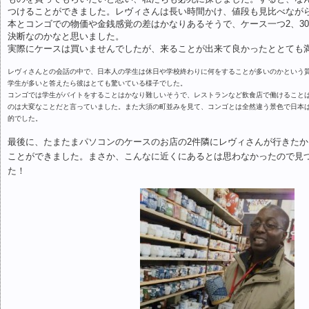
つけることができました。レヴィさんは長い時間かけ、値段も見比べなが
本とコンゴでの物価や金銭感覚の差はかなりあるそうで、ケース一つ2、30
決断なのかなと思いました。
実際にケースは買いませんでしたが、来ることが出来て良かったととても
レヴィさんとの会話の中で、日本人の学生は休日や学校終わりに何をすることが多いのかという
学生が多いと答えたら彼はとても驚いている様子でした。
コンゴでは学生がバイトをすることはかなり難しいそうで、レストランなど飲食店で働けること
のは大変なことだと言っていました。また大須の町並みを見て、コンゴとは全然違う景色で日本
的でした。
最後に、たまたまパソコンのケースのお店の2件隣にレヴィさんが行きた
ことができました。まさか、こんなに近くにあるとは思わなかったので見
た！