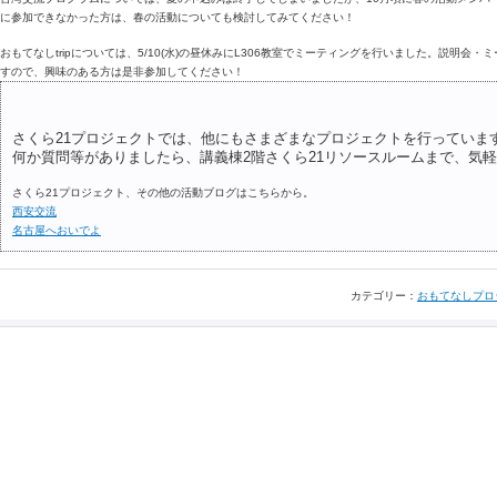
に参加できなかった方は、春の活動についても検討してみてください！
おもてなしtripについては、5/10(水)の昼休みにL306教室でミーティングを行いました。説明会
すので、興味のある方は是非参加してください！
さくら21プロジェクトでは、他にもさまざまなプロジェクトを行っていま
何か質問等がありましたら、講義棟2階さくら21リソースルームまで、気
さくら21プロジェクト、その他の活動ブログはこちらから。
西安交流
名古屋へおいでよ
カテゴリー：
おもてなしプロ