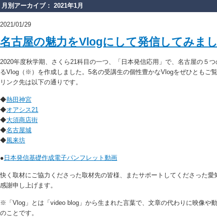
月別アーカイブ： 2021年1月
2021/01/29
名古屋の魅力をVlogにして発信してみま
2020年度秋学期、さくら21科目の一つ、「日本発信応用」で、名古屋の５
るVlog（※）を作成しました。5名の受講生の個性豊かなVlogをぜひともご
リンク先は以下の通りです。
◆
熱田神宮
◆
オアシス21
◆
大須商店街
◆
名古屋城
◆
風来坊
●
日本発信基礎作成電子パンフレット動画
快く取材にご協力くださった取材先の皆様、またサポートしてくださった愛
感謝申し上げます。
※「Vlog」とは「video blog」から生まれた言葉で、文章の代わりに映
のことです。