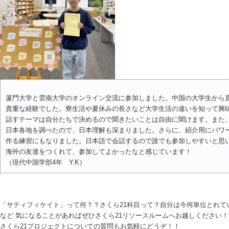
厦門大学と雲南大学のオンライン交流に参加しました。中国の大学生から
貴重な経験でした。寮生活や夏休みの長さなど大学生活の違いを知って興
話すテーマは自分たちで決めるので聞きたいことは自由に聞けます。また
日本各地を調べたので、日本理解も深まりました。さらに、紹介用にパワ
作る練習にもなりました。日本語で会話するので誰でも参加しやすいと思
海外の友達をつくれて、参加してよかったなと感じています！
（現代中国学部4年 Y.K）
「サティフィケイト」って何？？さくら21科目って？自分は今何単位とれて
など 気になることがあればぜひさくら21リソースルームへお越しください！
さくら21プロジェクトについての質問もお気軽にどうぞ！！