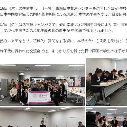
16日（木）の午前中は、（一社）東海日中貿易センターを訪問したほか 午
日本中国友好協会の岡崎温理事長による講演と 本学の学生を交えた質疑応答
17日（金）は名古屋キャンパスで、砂山幸雄 現代中国学部長により 東亜同
して現代中国学部の現地主義教育の歴史が 中国語で説明されました。
熱心にメモをとり、積極的に質問をする姿に、本学の学生も刺激を受けたこ
終了後に行われた交流会では、すっかり打ち解けた日中両国の学生の様子が