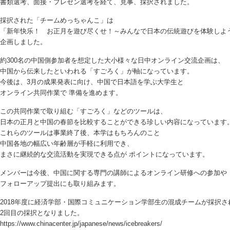
書類選考、面接・プレゼン選考を経て、見事、採択されました。
採択された「チームめっちゃんこ」は
「新年快乐！ お正月を遊び尽くせ！～みんなで日本の伝統遊びを体験しよう
企画しました。
約300名の中国側参加者を想定した大小様々な日中オンライン交流企画は、
中国から伝来したといわれる「すごろく」が軸になっています。
今後は、3月の成果発表に向け、中国で日本語を学ぶ大学生と
オンライン共同作業で 準備を進めます。
この共同作業で取り組む「すごろく」などのツールは、
日本の正月と中国の春節を比較することができる珍しい内容になっています
これらのツールは事業終了後、本学はもちろんのこと
中国各地の幅広い年齢層が手軽に利用でき、
まさに継続的な交流活動を実現できる点が ポイントになっています。
メンバーは今後、中国に関する専門の講師によるオンライン研修への参加や
フォローアップ提出にも取り組みます。
2018年度に経済学部・国際コミュニケーション学部生の混成チームが採択さ
2回目の採択となりました。
https://www.chinacenter.jp/japanese/news/icebreakers/