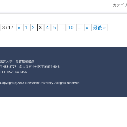
カテゴ
3 / 17
«
1
2
3
4
5
...
10
...
»
最後 »
愛知大学 名古屋教務課
〒453-8777 名古屋市中村区平池町4-60-6
TEL: 052-564-6156
Copyright(c)2013-Now Aichi University. All rights reserved.