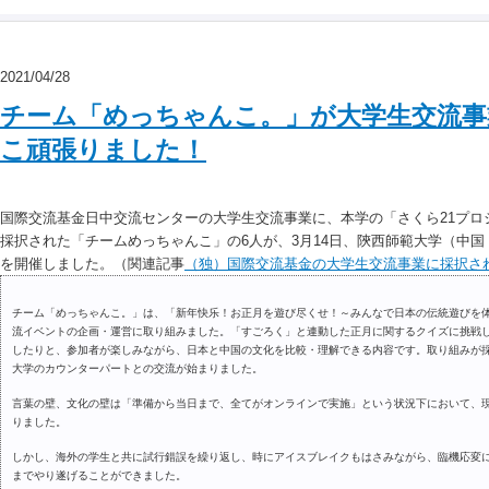
2021/04/28
チーム「めっちゃんこ。」が大学生交流事
こ頑張りました！
国際交流基金日中交流センターの大学生交流事業に、本学の「さくら21プロ
採択された「チームめっちゃんこ」の6人が、3月14日、陝西師範大学（中
を開催しました。（関連記事
（独）国際交流基金の大学生交流事業に採択さ
チーム「めっちゃんこ。」は、「新年快乐！お正月を遊び尽くせ！～みんなで日本の伝統遊びを
流イベントの企画・運営に取り組みました。「すごろく」と連動した正月に関するクイズに挑戦
したりと、参加者が楽しみながら、日本と中国の文化を比較・理解できる内容です。取り組みが採択
大学のカウンターパートとの交流が始まりました。
言葉の壁、文化の壁は「準備から当日まで、全てがオンラインで実施」という状況下において、
りました。
しかし、海外の学生と共に試行錯誤を繰り返し、時にアイスブレイクもはさみながら、臨機応変
までやり遂げることができました。