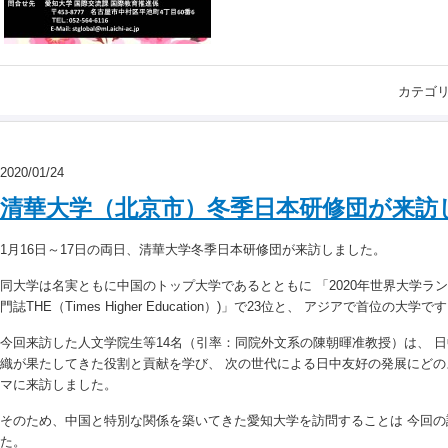
カテゴ
2020/01/24
清華大学（北京市）冬季日本研修団が来訪
1月16日～17日の両日、清華大学冬季日本研修団が来訪しました。
同大学は名実ともに中国のトップ大学であるとともに 「2020年世界大学ラ
門誌THE（Times Higher Education）)」で23位と、 アジアで首位の大学で
今回来訪した人文学院生等14名（引率：同院外文系の陳朝暉准教授）は、 
織が果たしてきた役割と貢献を学び、 次の世代による日中友好の発展にど
マに来訪しました。
そのため、中国と特別な関係を築いてきた愛知大学を訪問することは 今回
た。