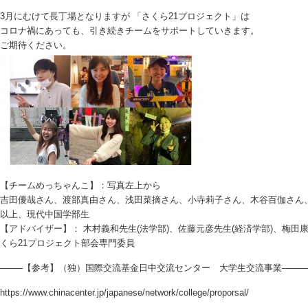
3月にむけて長丁場となりますが 「さくら21プロジェクト」は
コロナ禍にあっても、引き続きチームをサポートしていきます。
ご期待ください。
【チームめっちゃんこ】：写真左上から
吉田優哉さん、渡部真由さん、浅田菜摘さん、小寺莉子さん、木谷百伽さん
以上、現代中国学部生
【アドバイザー】： 木村義和先生(法学部)、佐藤元彦先生(経済学部)、梅田康
くら21プロジェクト部会専門委員
——–【参考】（独）国際交流基金日中交流センター 大学生交流事業———
https://www.chinacenter.jp/japanese/network/college/proporsal/