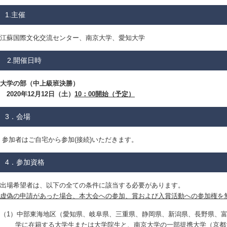
1.主催
江蘇国際文化交流センター、南京大学、愛知大学
2.開催日時
大学の部（中上級班決勝）
2020年12月12日（土）
10：00開始（予定）
3．会場
参加者はご自宅から参加(接続)いただきます。
4．参加資格
出場希望者は、以下の全ての条件に該当する必要があります。
虚偽の申請があった場合、本大会への参加、賞および入賞活動への参加権を
（1）中部東海地区（愛知県、岐阜県、三重県、静岡県、新潟県、長野県、
学に在籍する大学生または大学院生と、南京大学の一部提携大学（京都