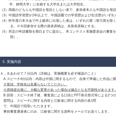
学、静岡大学）に在籍する大学生または大学院生。
（2）両親のどちらも中国語を母語としない者で、参加者本人も中国語を母
（3）中国語学習歴が1年以上で、中国語圏での学習歴および生活歴がいずれ
（4）昨年度の本大会で中上級班に出場した者は、いずれの賞（努力賞を除
る。※今回参加する際の発表原稿は、未発表原稿とする。
（5）所定の申請書類を期日までに提出し、本コンテスト実施委員会の審査を
照）。
5. 実施内容
Ａ，Ｂあわせて７分以内（詳細は、実施概要を必ず確認のこと）
A.スピーチ4分以内：内容は中国に関するもので、自身で準備した作品に
※冒頭、学校名は名乗らないでください。
※原稿提出後に、大幅な変更があった場合は減点となる可能性があります
B.回答：スピーチ終了後、審査員による口頭とPPT表示形式等による2つ
質問は、スピーチに関する内容と江蘇省に関する内容の各1問
で、中国語で回答いただきます。
事前審査通過者にのみ、江蘇省に関する資料をメールでお送りします。