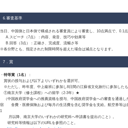
6.審査基準
当日、中国側と日本側で構成される審査員により審査し、10点満点で、0.1
A.スピーチ（7点）：内容、発音、技巧や効果等
B.回答（3点）：正確さ、完成度、流暢さ等
※各分野とも、指定された制限時間を超えた場合は減点となります。
7．賞
・
特等賞（1名）
：
賞状の授与および以下よりいずれかを選択可。
※ただし、昨年度、中上級班に参加し8日間の江蘇省文化旅行に参加したも
①南京大学（修士課程）への留学（2-3年）★
（中国政府奨学金への推薦資格を授与、中国政府奨学金への審査を通過し
宿 舎費・医療保険および毎月の生活費を含む奨学金を支給。航空券等は自費
1
月以降、南京大学のいずれかの研究科へ申請書を提出のこと）。
研究科等情報は以下のURLを参照のこと。