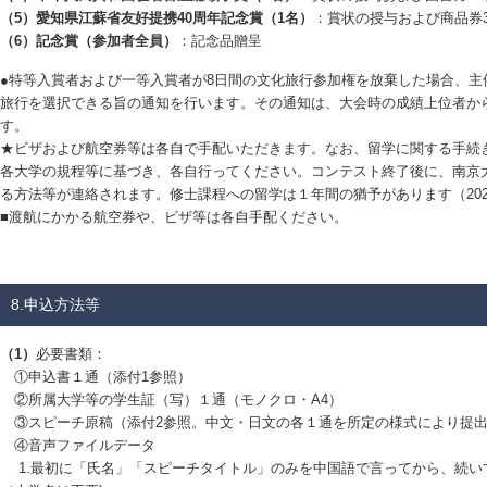
（5）
愛知県江蘇省友好提携40周年記念賞（1名）
：賞状の授与および商品券
（6）
記念賞（参加者全員）
：記念品贈呈
●特等入賞者および一等入賞者が8日間の文化旅行参加権を放棄した場合、主
旅行を選択できる旨の通知を行います。その通知は、大会時の成績上位者か
す。
★ビザおよび航空券等は各自で手配いただきます。なお、留学に関する手続
各大学の規程等に基づき、各自行ってください。コンテスト終了後に、南京
る方法等が連絡されます。修士課程への留学は１年間の猶予があります（202
■渡航にかかる航空券や、ビザ等は各自手配ください。
8.申込方法等
（1）
必要書類：
①申込書１通（添付1参照）
②所属大学等の学生証（写）１通（モノクロ・A4）
③スピーチ原稿（添付2参照。中文・日文の各１通を所定の様式により提
④音声ファイルデータ
1.最初に「氏名」「スピーチタイトル」のみを中国語で言ってから、続い