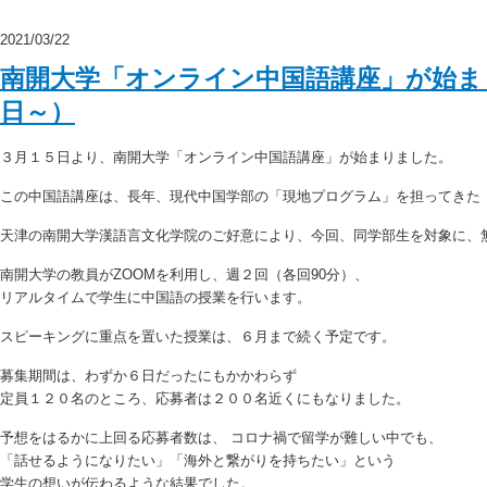
2021/03/22
南開大学「オンライン中国語講座」が始まり
日～）
３月１５日より、南開大学「オンライン中国語講座」が始まりました。
この中国語講座は、長年、現代中国学部の「現地プログラム」を担ってきた
天津の南開大学漢語言文化学院のご好意により、今回、同学部生を対象に、
南開大学の教員がZOOMを利用し、週２回（各回90分）、
リアルタイムで学生に中国語の授業を行います。
スピーキングに重点を置いた授業は、６月まで続く予定です。
募集期間は、わずか６日だったにもかかわらず
定員１２０名のところ、応募者は２００名近くにもなりました。
予想をはるかに上回る応募者数は、 コロナ禍で留学が難しい中でも、
「話せるようになりたい」「海外と繋がりを持ちたい」という
学生の想いが伝わるような結果でした。