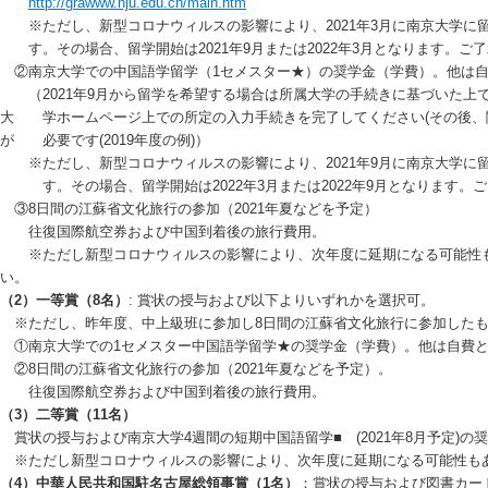
http://grawww.nju.edu.cn/main.htm
※ただし、新型コロナウィルスの影響により、2021年3月に南京大学に
す。その場合、留学開始は2021年9月または2022年3月となります。ご
②南京大学での中国語学留学（1セメスター★）の奨学金（学費）。他は
（2021年9月から留学を希望する場合は所属大学の手続きに基づいた上で2
大 学ホームページ上での所定の入力手続きを完了してください(その後、関
が 必要です(2019年度の例)）
※ただし、新型コロナウィルスの影響により、2021年9月に南京大学に
す。その場合、留学開始は2022年3月または2022年9月となります。
③8日間の江蘇省文化旅行の参加（2021年夏などを予定）
往復国際航空券および中国到着後の旅行費用。
※ただし新型コロナウィルスの影響により、次年度に延期になる可能性
い。
（2）一等賞（8名）
: 賞状の授与および以下よりいずれかを選択可。
※ただし、昨年度、中上級班に参加し8日間の江蘇省文化旅行に参加したも
①南京大学での1セメスター中国語学留学★の奨学金（学費）。他は自費
②8日間の江蘇省文化旅行の参加（2021年夏などを予定）。
往復国際航空券および中国到着後の旅行費用。
（3）二等賞（11名）
賞状の授与および南京大学4週間の短期中国語留学■ (2021年8月予定)の
※ただし新型コロナウィルスの影響により、次年度に延期になる可能性も
（4）
中華人民共和国駐名古屋総領事賞（1名）
：賞状の授与および図書カー