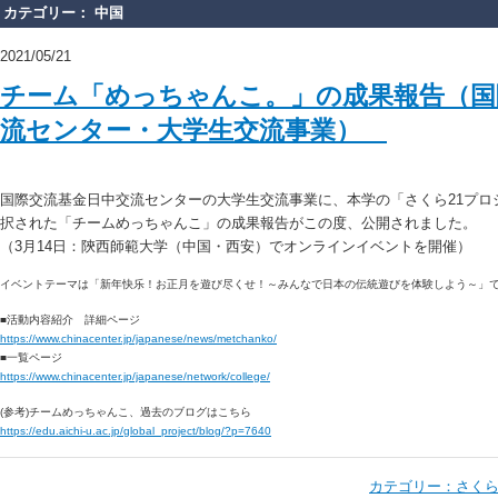
カテゴリー： 中国
2021/05/21
チーム「めっちゃんこ。」の成果報告（国
流センター・大学生交流事業）
国際交流基金日中交流センターの大学生交流事業に、本学の「さくら21プロ
択された「チームめっちゃんこ」の成果報告がこの度、公開されました。
（3月14日：陝西師範大学（中国・西安）でオンラインイベントを開催）
イベントテーマは「新年快乐！お正月を遊び尽くせ！～みんなで日本の伝統遊びを体験しよう～」
■活動内容紹介 詳細ページ
https://www.chinacenter.jp/japanese/news/metchanko/
■一覧ページ
https://www.chinacenter.jp/japanese/network/college/
(参考)チームめっちゃんこ、過去のブログはこちら
https://edu.aichi-u.ac.jp/global_project/blog/?p=7640
カテゴリー：
さくら