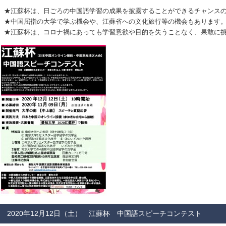
★江蘇杯は、日ごろの中国語学習の成果を披露することができるチャンス
★中国屈指の大学で学ぶ機会や、江蘇省への文化旅行等の機会もあります
★江蘇杯は、コロナ禍にあっても学習意欲や目的を失うことなく、果敢に挑
2020年12月12日（土） 江蘇杯 中国語スピーチコンテスト