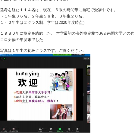
選考を経た１１４名は、現在、６限の時間帯に自宅で受講中です。
（１年生３６名、２年生５８名、３年生２０名、
１・２年生は２クラス制、学年は2020年度時点）
１９８０年に協定を締結した、 本学最初の海外協定校である南開大学との強
コロナ禍の年度末でした。
写真は１年生の初級クラスです。ご覧ください。