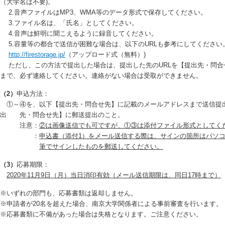
（大学名は不要)。
2.音声ファイルはMP3、WMA等のデータ形式で保存してください。
3.ファイル名は、「氏名」としてください。
4.音声は鮮明に聞こえるように録音してください。
5.容量等の都合で送信が困難な場合は、以下のURLも参考にしてください
http://firestorage.jp/
（アップロード式（無料）)
ただし、この方法で提出した場合は、提出した先のURLを【提出先・問合
まで、必ず連絡してください。連絡がない場合は受取ができません。
（2）
申込方法：
①～④を、以下【提出先・問合せ先】に記載のメールアドレスまで送信提
出 先・問合せ先】に郵送提出のこと。
注意：
②は画像送信でも可ですが、①③は添付ファイル形式としてく
：
申込書（添付1）をメール送信する際は、サインの箇所はパソ
筆でサ
インしたものを郵送してください。
（3）
応募期限：
2020年11月9日（月）当日消印有効（メール送信期限は、同日17時まで）
※いずれの部門も、応募書類は返却しません。
※申請者が20名を超えた場合、南京大学関係者による事前審査を行います。
※応募書類に不備があった場合は失格となります。ご注意ください。