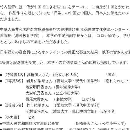
竹内監督には「僕が中国で生きる理由」をテーマに、 ご自身が中国とかか
ら、 作品作りを通して知った「日常」の中国と中国人、日本人に伝えたいメ
だきました。
中華人民共和国駐名古屋総領事館の曾理華領事 江蘇国際文化交流センター
書院長（海外教育学院）、 本学の中尾浩副学長からは、 コロナ禍でも、学
とともに励ましの言葉をいただきました。
日中双方の審査員によるオンラインでの厳正な審査の結果、以下の皆さんが
1等賞と記念賞を受賞した、本学・岩井佑梨奈さんの原稿も掲載しています
——————————————————————————————————
■【特等賞1名】髙橋優大さん （公立小松大学) 「運命」
■【1等賞6名】 岩井佑梨奈さん（愛知大学・現代中国学部）「忘れられない
若森明日香さん（愛知淑徳大学）
大森帆乃香さん（公立小松大学)
横尾大貴さん （京都大学） ほか2名
■【2等賞6名】 竹市結華さん （愛知大学・現代中国学部)
今村優斗さん （愛知大学・現代中国学部) ほか４名
■【努力賞】 2名
■中華人民共和国駐名古屋総領事賞 髙橋優大さん（公立小松大学)
■愛知県江蘇省友好提携40周年記念賞 岩井佑梨奈さん（愛知大学・現代中