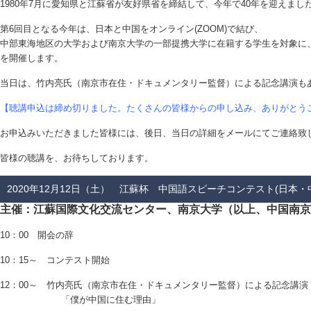
1980年7月に愛知県と江蘇省が友好県省を締結して、今年で40年を迎えまし
第6回目となる今年は、日本と中国をオンライン(ZOOM)で結び、
中部東海地区の大学および南京大学の一部提携大学に在籍する学生を対象に
を開催します。
当日は、竹内亮氏（南京市在住・ドキュメンタリー監督）による記念講演も
【聴講申込は締め切りました。たくさんの皆様からの申し込み、ありがとう
お申込みいただきました皆様には、後日、当日の詳細をメールにてご連絡致
皆様の聴講を、お待ちしております。
2020年12月12日（土） 江蘇杯 中国語スピーチコンテスト(日本
主催：江蘇国際文化交流センター、南京大学（以上、中国南京
10：00 開会の辞
10：15～ コンテスト開始
12：00～ 竹内亮氏（南京市在住・ドキュメンタリー監督）による記念講演
「僕が中国に住む理由」