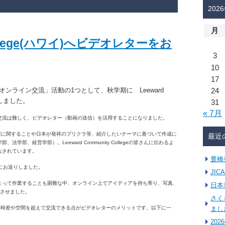
202
月
 College(ハワイ)へビデオレターをお
3
10
17
ンライン交流」活動の1つとして、秋学期に Leeward
24
始しました。
31
« 7月
交流は難しく、ビデオレター（動画の送信）を活用することになりました。
屋に関することや日本が発祥のプリクラ等、紹介したいテーマに基づいて作成に
最近
部、経営学部）。Leeward Community Collegeの皆さんに伝わるよ
なされています。
豊橋
egeにお送りしました。
JI
まって作業することも困難な中、オンライン上でアイディアを持ち寄り、写真、
日本
成させました。
さく
が、時差や空間を超えて交流できる点がビデオレターのメリットです。以下に一
まし
20