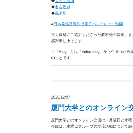
◆
大須商店街
◆
名古屋城
◆
風来坊
●
日本発信基礎作成電子パンフレット動画
快く取材にご協力くださった取材先の皆様、ま
感謝申し上げます。
※「Vlog」とは「video blog」から生
のことです。
2020/12/07
厦門大学とのオンライン
厦門大学とのオンライン交流は、月曜日と水曜
今回は、水曜日グループの交流活動について紹