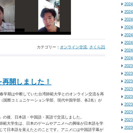
202
202
202
202
202
202
カテゴリー：
オンライン交流
,
さくら21
202
202
202
202
を再開しました！
202
202
で春学期は中断していた台湾師範大学とのオンライン交流を再
202
名（国際コミュニケーション学部、現代中国学部、各2名）が
202
202
」の後、日本語・中国語・英語で交流しました。
202
師範大学生は、日本のゲームやアニメへの興味が日本語を学
202
じて日本語を覚えたとのことです。アニメには中国語字幕が