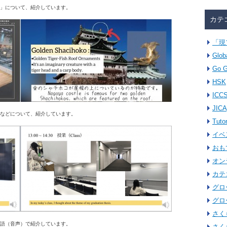
」について、紹介しています。
カテ
「現
Glob
Go G
HSK
ICC
JICA
などについて、紹介しています。
Tuto
イベ
おも
オン
カテ
グロ
グロ
さく
語（音声）で紹介しています。
さく