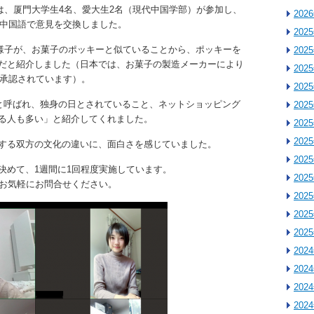
には、厦門大学生4名、愛大生2名（現代中国学部）が参加し、
202
と中国語で意見を交換しました。
202
だ様子が、お菓子のポッキーと似ていることから、ポッキーを
202
だと紹介しました（日本では、お菓子の製造メーカーにより
202
に承認されています）。
202
”と呼ばれ、独身の日とされていること、ネットショッピング
202
る人も多い」と紹介してくれました。
202
202
する双方の文化の違いに、面白さを感じていました。
202
決めて、1週間に1回程度実施しています。
202
でお気軽にお問合せください。
202
202
202
202
202
202
202