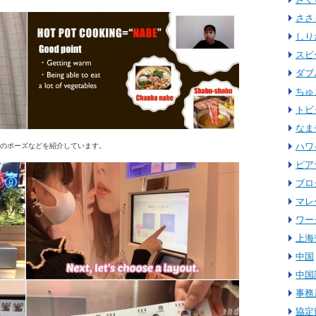
ささ
しり
スピ
ダブ
ちゅ
トビ
なま
ハワ
のポーズなどを紹介しています。
ピア
ブロ
マレ
ワー
上海
中国
中国
事務
協定