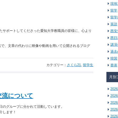
現地
留学
留学
英語
たサポートしてくださった愛知大学教職員の皆様に、心より
西安
西日
講演
まれた言葉で、文章の代わりに映像や動画を用いて公開されるブログ
過去
韓国
カテゴリー：
さくら21
,
留学生
香港
月別
202
交流について
202
202
日のグループに分かれて活動しています。
202
介します！
202