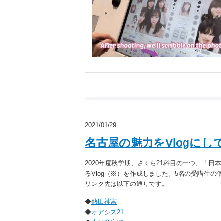
2021/01/29
名古屋の魅力をVlogに
2020年度秋学期、さくら21科目の一つ、「
るVlog（※）を作成しました。5名の受講生の
リンク先は以下の通りです。
◆
熱田神宮
◆
オアシス21