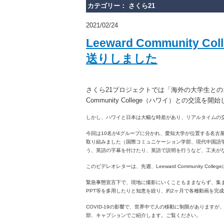
カテゴリー： さくら21
2021/02/24
Leeward Community
送りしました
さくら21プロジェクトでは「海外の大学生とのオ
Community College（ハワイ）との交流を開
しかし、ハワイと日本は大幅な時差があり、リアルタイムの
今回は10名が4グループに分かれ、愛知大学が位置する名古
取り組みました（国際コミュニケーション学部、現代中国語学部、法学
う、英語の字幕を付けたり、英語で説明を行うなど、工夫が
このビデレオレターは、先週、Leeward Community Coll
緊急事態宣言下で、現地に撮影にいくこともままならず、集
PPT等を多用したりと知恵を絞り、約2ヶ月で各種動画を完
COVID-19の影響で、世界中で人の移動に制限があります
部、キャプションでご紹介します。ご覧ください。