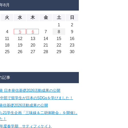
6年8月
火
水
木
金
土
日
1
2
4
5
6
7
8
9
11
12
13
14
15
16
18
19
20
21
22
23
25
26
27
28
29
30
の記事
発 日本発信基礎2026活動成果の公開
CA中部で留学生が日本のSDGsを学びました！
発信基礎2026活動成果の公開
ら21学生企画「三味線＆二胡体験会」を開催し
た！
26年度春学期 サティフィケイト