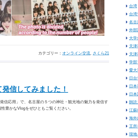
台湾
台湾
名古
外部
大学
天津
カテゴリー：
オンライン交流
,
さくら21
天津
学部
愛大
日台
日本
して発信してみました！
日本
日本発信応用」で、名古屋の５つの神社・観光地の魅力を発信す
朗読
個性豊かなVlogをぜひともご覧ください。
江蘇
海外
王所
現地