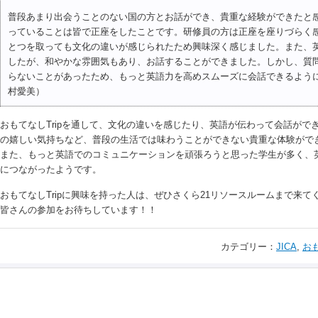
普段あまり出会うことのない国の方とお話ができ、貴重な経験ができたと
っていることは皆で正座をしたことです。研修員の方は正座を座りづらく
とつを取っても文化の違いが感じられたため興味深く感じました。また、
したが、和やかな雰囲気もあり、お話することができました。しかし、質
らないことがあったため、もっと英語力を高めスムーズに会話できるよう
村愛美）
おもてなしTripを通して、文化の違いを感じたり、英語が伝わって会話がで
の嬉しい気持ちなど、普段の生活では味わうことができない貴重な体験がで
また、もっと英語でのコミュニケーションを頑張ろうと思った学生が多く、
につながったようです。
おもてなしTripに興味を持った人は、ぜひさくら21リソースルームまで来て
皆さんの参加をお待ちしています！！
カテゴリー：
JICA
,
お