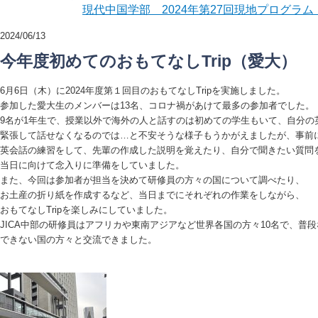
現代中国学部 2024年第27回現地プログラ
2024/06/13
今年度初めてのおもてなしTrip（愛大）
6月6日（木）に2024年度第１回目のおもてなしTripを実施しました。
参加した愛大生のメンバーは13名、コロナ禍があけて最多の参加者でした。
9名が1年生で、授業以外で海外の人と話すのは初めての学生もいて、自分の
緊張して話せなくなるのでは…と不安そうな様子もうかがえましたが、事前
英会話の練習をして、先輩の作成した説明を覚えたり、自分で聞きたい質問
当日に向けて念入りに準備をしていました。
また、今回は参加者が担当を決めて研修員の方々の国について調べたり、
お土産の折り紙を作成するなど、当日までにそれぞれの作業をしながら、
おもてなしTripを楽しみにしていました。
JICA中部の研修員はアフリカや東南アジアなど世界各国の方々10名で、普
できない国の方々と交流できました。