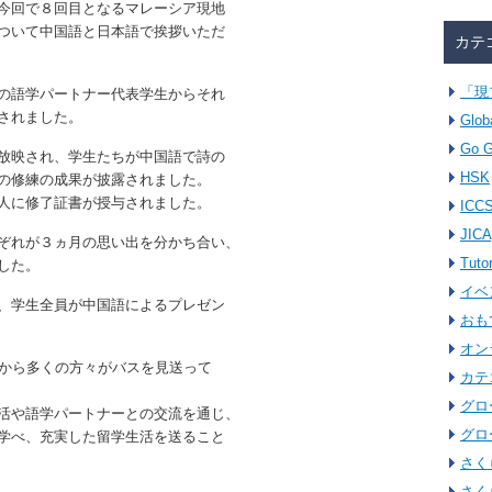
今回で８回目となるマレーシア現地
ついて中国語と日本語で挨拶いただ
カテ
「現
の語学パートナー代表学生からそれ
されました。
Glob
Go G
放映され、学生たちが中国語で詩の
HSK
の修練の成果が披露されました。
人に修了証書が授与されました。
ICC
JICA
ぞれが３ヵ月の思い出を分かち合い、
Tuto
した。
イベ
、学生全員が中国語によるプレゼン
おも
オン
から多くの方々がバスを見送って
カテ
グロ
活や語学パートナーとの交流を通じ、
グロ
学べ、充実した留学生活を送ること
さく
さく