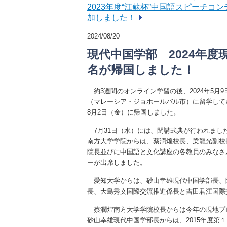
2023年度“江蘇杯”中国語スピーチ
加しました！
2024/08/20
現代中国学部 2024年
名が帰国しました！
約3週間のオンライン学習の後、2024年5月
（マレーシア・ジョホールバル市）に留学してい
8月2日（金）に帰国しました。
7月31日（水）には、閉講式典が行われまし
南方大学学院からは、蔡潤煌校長、梁龍光副校
院長並びに中国語と文化講座の各教員のみなさ
ーが出席しました。
愛知大学からは、砂山幸雄現代中国学部長、
長、大島秀文国際交流推進係長と吉田君江国際
蔡潤煌南方大学学院校長からは今年の現地プ
砂山幸雄現代中国学部長からは、2015年度第