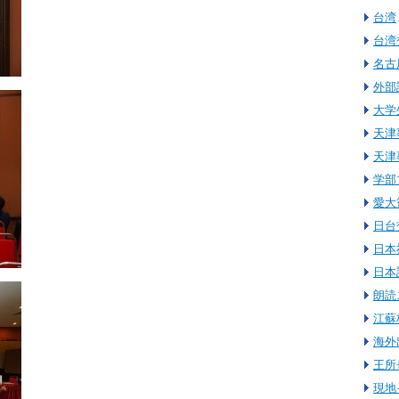
台湾
台湾
名古
外部
大学
天津
天津
学部
愛大
日台
日本
日本
朗読
江蘇
海外
王所
現地