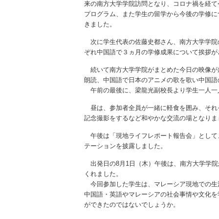
来の南方大学学院訪問となり、コロナ禍を経て
プログラム、また学生の留学から今後の学修に
きました。
次に学生代表の佐藤史都さん、南方大学学院
ぞれ中国語で３ヵ月の学修成果について挨拶が
続いて南方大学学院がまとめた今日の映像が
朗読、中国語で日本のアニメの歌を歌い中国語
午前の最後に、梁龍光副校長より学生一人一
昼は、参加者全員が一緒に軽食を囲み、それ
記念撮影をするなど和やかな交流の場となりま
午後は「現地ライフレポート報告会」として
テーションを披露しました。
出発日の8月1日（木）午後は、南方大学学院
くれました。
今回参加した学生は、マレーシア現地での生
中国語・英語やマレーシアの社会事情や文化を
ができたのではないでしょうか。