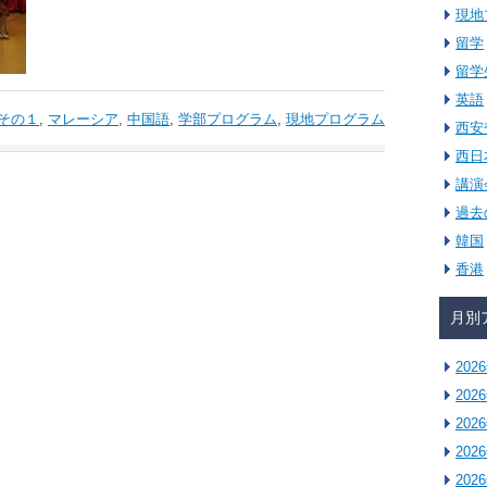
現地
留学
留学
英語
その１
,
マレーシア
,
中国語
,
学部プログラム
,
現地プログラム
西安
西日
講演
過去
韓国
香港
月別
202
202
202
202
202