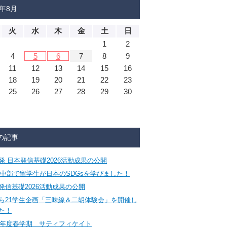
6年8月
火
水
木
金
土
日
1
2
4
5
6
7
8
9
11
12
13
14
15
16
18
19
20
21
22
23
25
26
27
28
29
30
の記事
発 日本発信基礎2026活動成果の公開
CA中部で留学生が日本のSDGsを学びました！
発信基礎2026活動成果の公開
ら21学生企画「三味線＆二胡体験会」を開催し
た！
26年度春学期 サティフィケイト