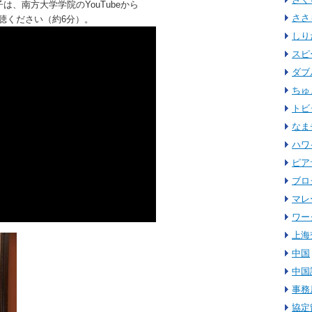
、南方大学学院のYouTubeから
ささ
聴ください（約6分）。
しり
スピ
ダブ
ちゅ
トビ
なま
ハワ
ピア
ブロ
マレ
ワー
上海
中国
中国
事務
協定