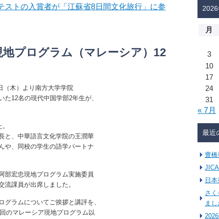
コンテストの入賞者が「江蘇省8日間文化旅行」に参
202
月
度現地プログラム（マレーシア）12
3
10
17
9日（木）より南方大学学院
24
た12名の現代中国学部2年生が、
31
« 7月
た。
最近
長と、中華語言文化学院の王潤華
んや、同校の学生の語学パートナ
豊橋
JI
阿部宏忠現地プログラム実施委員
日本
交流課員が出席しました。
さく
ログラムについてご挨拶と講評を、
まし
１回のマレーシア現地プログラム以
20