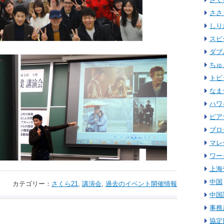
ささ
しり
スピ
ダブ
ちゅ
トビ
なま
ハワ
ピア
ブロ
マレ
ワー
上海
中国
カテゴリー：
さくら21
,
講演会
,
過去のイベント開催情報
中国
事務
協定