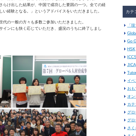
さらけ出した結果が、中国で成功した要因の一つ。全ての経
しい経験となる。」というアドバイスをいただきました。
カテ
世代の一般の方々も多数ご参加いただきました。
「現
サインにも快く応じていただき、盛況のうちに終了しまし
Glob
Go G
HSK
ICC
JICA
Tuto
イベ
おも
オン
カテ
グロ
グロ
さく
さく