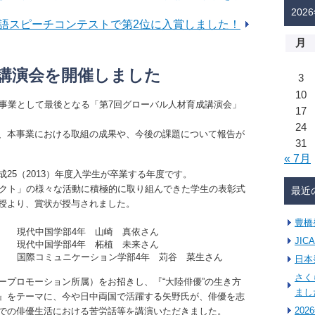
202
国語スピーチコンテストで第2位に入賞しました！
月
講演会を開催しました
3
10
進事業として最後となる「第7回グローバル人材育成講演会」
17
24
、本事業における取組の成果や、今後の課題について報告が
31
« 7月
25（2013）年度入学生が卒業する年度です。
ェクト」の様々な活動に積極的に取り組んできた学生の表彰式
最近
授より、賞状が授与されました。
豊橋
現代中国学部4年 山崎 真依さん
JI
現代中国学部4年 柘植 未来さん
国際コミュニケーション学部4年 苅谷 菜生さん
日本
さく
ープロモーション所属）をお招きし、『“大陸俳優”の生き方
まし
』をテーマに、今や日中両国で活躍する矢野氏が、俳優を志
20
での俳優生活における苦労話等を講演いただきました。