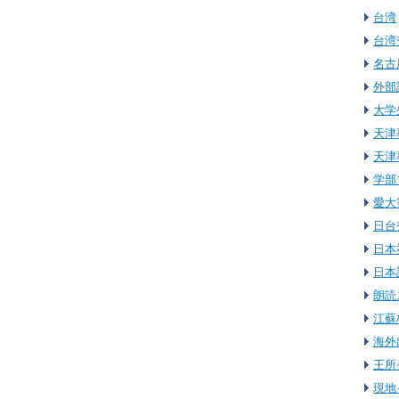
台湾
台湾
名古
外部
大学
天津
天津
学部
愛大
日台
日本
日本
朗読
江蘇
海外
王所
現地