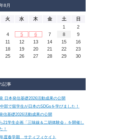
6年8月
火
水
木
金
土
日
1
2
4
5
6
7
8
9
11
12
13
14
15
16
18
19
20
21
22
23
25
26
27
28
29
30
の記事
発 日本発信基礎2026活動成果の公開
CA中部で留学生が日本のSDGsを学びました！
発信基礎2026活動成果の公開
ら21学生企画「三味線＆二胡体験会」を開催し
た！
26年度春学期 サティフィケイト