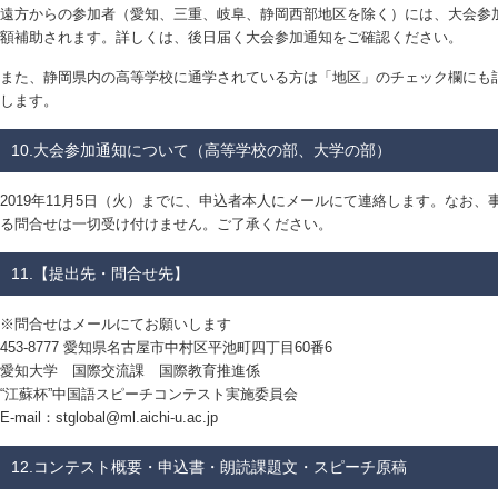
遠方からの参加者（愛知、三重、岐阜、静岡西部地区を除く）には、大会参
額補助されます。詳しくは、後日届く大会参加通知をご確認ください。
また、静岡県内の高等学校に通学されている方は「地区」のチェック欄にも
します。
10.大会参加通知について（高等学校の部、大学の部）
2019年11月5日（火）までに、申込者本人にメールにて連絡します。なお
る問合せは一切受け付けません。ご了承ください。
11.【提出先・問合せ先】
※問合せはメールにてお願いします
453-8777 愛知県名古屋市中村区平池町四丁目60番6
愛知大学 国際交流課 国際教育推進係
“江蘇杯”中国語スピーチコンテスト実施委員会
E-mail：stglobal@ml.aichi-u.ac.jp
12.コンテスト概要・申込書・朗読課題文・スピーチ原稿