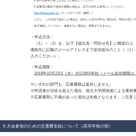
4.音声は鮮明に聞こえるように録音してください。
5.容量等の都合で送信が困難な場合は、以下のURLも参考にしてください。
http://firestorage.jp/
（アップロード式（無料）)
ただし、この方法で提出した場合は、提出した先のURLを【提出先・問合せ先】で
必ず連絡してください。連絡がない場合は、受取ができません。
・
申込方法：
（1）～（3）を、以下【提出先・問合せ先】に郵送の上、
連絡先に記載のメールアドレスまで送信提出のこと（（1）
入力ください）。
・
申込期限：
2019年10月23日（水）当日消印有効（メール送信期限は
※いずれの部門も、応募書類は返却しません。
※申請者が10名を超えた場合、南京大学関係者による事前
※応募書類に不備があった場合は失格となります。ご注意
9.大会参加のための交通費支給について（高等学校の部）