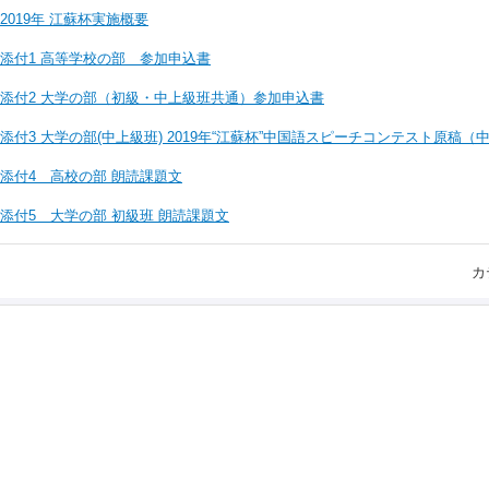
2019年 江蘇杯実施概要
添付1 高等学校の部 参加申込書
添付2 大学の部（初級・中上級班共通）参加申込書
添付3 大学の部(中上級班) 2019年“江蘇杯”中国語スピーチコンテスト原稿
添付4 高校の部 朗読課題文
添付5 大学の部 初級班 朗読課題文
カ