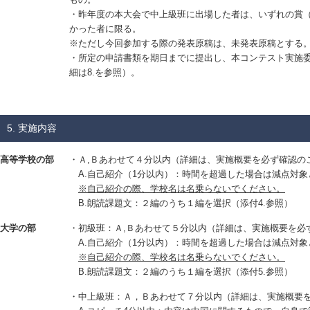
・昨年度の本大会で中上級班に出場した者は、いずれの賞
かった者に限る。
※ただし今回参加する際の発表原稿は、未発表原稿とする
・所定の申請書類を期日までに提出し、本コンテスト実施
細は8.を参照）。
5. 実施内容
高等学校の部
・Ａ,Ｂあわせて４分以内（詳細は、実施概要を必ず確認の
A.自己紹介（1分以内）：時間を超過した場合は減点対象
※自己紹介の際、学校名は名乗らないでください。
B.朗読課題文：２編のうち１編を選択（添付4.参照）
大学の部
・初級班：Ａ,Ｂあわせて５分以内（詳細は、実施概要を必
A.自己紹介（1分以内）：時間を超過した場合は減点対象
※自己紹介の際、学校名は名乗らないでください。
B.朗読課題文：２編のうち１編を選択（添付5.参照）
・中上級班：Ａ，Ｂあわせて７分以内（詳細は、実施概要