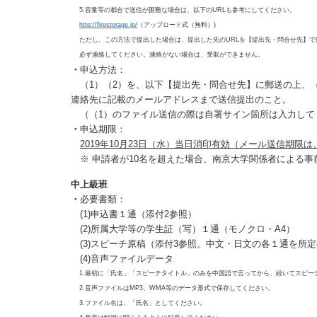
5.容量等の都合で送信が困難な場合は、以下のURLも参考にしてください。
http://firestorage.jp/
（アップロード式（無料）)
ただし、この方法で提出した場合は、提出した先のURLを【提出先・問合せ先】で
必ず連絡してください。連絡がない場合は、受取ができません。
・
申込方法：
（1）（2）を、以下【提出先・問合せ先】に郵送の上、（
連絡先に記載のメールアドレスまで送信提出のこと。
（（1）のファイル送信の際は自署サイン箇所は入力して
・
申込期限：
2019年10月23日（水）当日消印有効（メール送信期限は
※ 申請者が10名を超えた場合、南京大学関係者による事
中上級班
・
必要書類：
(1)申込書１通（添付2参照）
(2)所属大学等の学生証（写）１通（モノクロ・A4）
(3)スピーチ原稿（添付3参照。中文・日文の各１通を所
(4)音声ファイルデータ
1.最初に「氏名」「スピーチタイトル」のみを中国語で言ってから、続いてスピー
2.音声ファイルはMP3、WMA等のデータ形式で保存してください。
3.ファイル名は、「氏名」としてください。