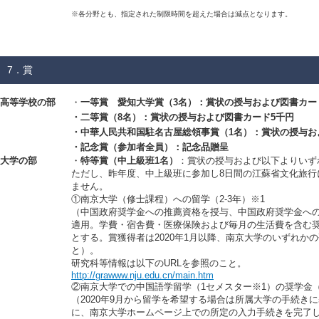
※各分野とも、指定された制限時間を超えた場合は減点となります。
7．賞
高等学校の部
・
一等賞 愛知大学賞（3名）：賞状の授与および図書カー
・
二等賞（8名）
：賞状の授与および図書カード5千円
・
中華人民共和国駐名古屋総領事賞（1名）：賞状の授与お
・
記念賞（参加者全員）
：記念品贈呈
大学の部
・
特等賞（中上級班1名）
：賞状の授与および以下よりいず
ただし、昨年度、中上級班に参加し8日間の江蘇省文化旅行
ません。
①南京大学（修士課程）への留学（2-3年）※1
（中国政府奨学金への推薦資格を授与、中国政府奨学金へ
適用。学費・宿舎費・医療保険および毎月の生活費を含む
とする。賞獲得者は2020年1月以降、南京大学のいずれか
と）。
研究科等情報は以下のURLを参照のこと。
http://grawww.nju.edu.cn/main.htm
②南京大学での中国語学留学（1セメスター※1）の奨学金
（2020年9月から留学を希望する場合は所属大学の手続きに
に、南京大学ホームページ上での所定の入力手続きを完了し