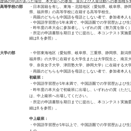
虚偽の申請があった場合、本大会への参加、賞および入賞活動への参加権を
高等学校の部
・日本国籍を有し、東海・北陸地区（愛知県、岐阜県、静
県、福井県）の高等学校に在籍する高等学校生。
・両親のどちらも中国語を母語としない者で、参加者本人
・中国語学習歴が1年未満で、中国語圏での学習歴および生
・昨年度の本大会に参加者し、いずれの賞（努力賞を除く
・所定の申請書類を期日までに提出し、本コンテスト実施
細は8.を参照）。
大学の部
・中部東海地区（愛知県、岐阜県、三重県、静岡県、新潟
福井県）の大学に在籍する大学生または大学院生と、南京
学、奈良女子大学、津田塾大学、静岡大学）に在籍する大
・両親のどちらも中国語を母語としない者で、参加者本人
初級班：
・中国語学習歴が1年未満で、中国語圏での学習歴および生
・昨年度の本大会で初級班に出場し、いずれかの賞（ただ
は、中上級班へ出場してください。
・所定の申請書類を期日までに提出し、本コンテスト実施
細は8.を参照）。
中上級班：
・中国語学習歴が1年以上で、中国語圏での学習歴および生
もの。