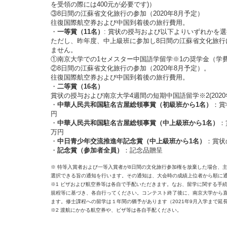
を受領の際には400元が必要です)）
③8日間の江蘇省文化旅行の参加（2020年8月予定）
往復国際航空券および中国到着後の旅行費用。
・
一等賞（11名）
: 賞状の授与および以下よりいずれかを
ただし、昨年度、中上級班に参加し8日間の江蘇省文化旅行
ません。
①南京大学での1セメスター中国語学留学※1の奨学金（学
②8日間の江蘇省文化旅行の参加（2020年8月予定）。
往復国際航空券および中国到着後の旅行費用。
・
二等賞（16名）
賞状の授与および南京大学4週間の短期中国語留学※2(202
・
中華人民共和国駐名古屋総領事賞（初級班から1名）
：賞
円
・
中華人民共和国駐名古屋総領事賞（中上級班から1名）
：
万円
・
中日青少年交流推進年記念賞（中上級班から1名）
：賞状
・
記念賞（参加者全員）
：記念品贈呈
※ 特等入賞者および一等入賞者が8日間の文化旅行参加権を放棄した場合、主
選択できる旨の通知を行います。その通知は、大会時の成績上位者から順に
※1 ビザおよび航空券等は各自で手配いただきます。なお、留学に関する手
規程等に基づき、各自行ってください。コンテスト終了後に、南京大学から
ます。修士課程への留学は１年間の猶予があります（2021年9月入学まで延
※2 渡航にかかる航空券や、ビザ等は各自手配ください。