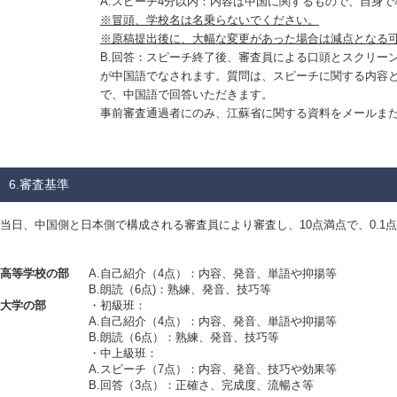
A.スピーチ4分以内：内容は中国に関するもので、自身で
※冒頭、学校名は名乗らないでください。
※原稿提出後に、大幅な変更があった場合は減点となる
B.回答：スピーチ終了後、審査員による口頭とスクリーン
が中国語でなされます。質問は、スピーチに関する内容と
で、中国語で回答いただきます。
事前審査通過者にのみ、江蘇省に関する資料をメールまた
6.審査基準
当日、中国側と日本側で構成される審査員により審査し、10点満点で、0.1
高等学校の部
A.自己紹介（4点）：内容、発音、単語や抑揚等
B.朗読（6点)：熟練、発音、技巧等
大学の部
・初級班：
A.自己紹介（4点）：内容、発音、単語や抑揚等
B.朗読（6点）：熟練、発音、技巧等
・中上級班：
A.スピーチ（7点）：内容、発音、技巧や効果等
B.回答（3点）：正確さ、完成度、流暢さ等