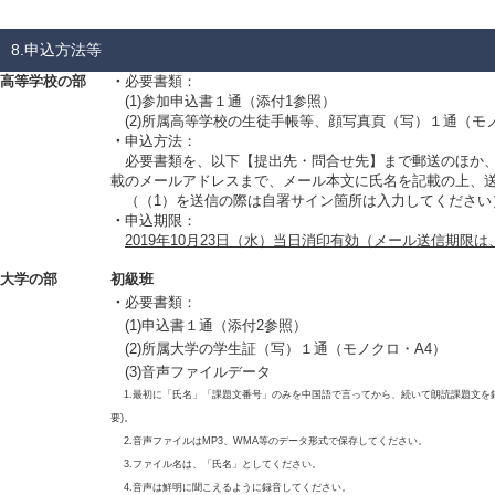
8.申込方法等
高等学校の部
・
必要書類：
(1)参加申込書１通（添付1参照）
(2)所属高等学校の生徒手帳等、顔写真頁（写）１通（モノ
・
申込方法：
必要書類を、以下【提出先・問合せ先】まで郵送のほか、
載のメールアドレスまで、メール本文に氏名を記載の上、
（（1）を送信の際は自署サイン箇所は入力してください
・
申込期限：
2019年10月23日（水）当日消印有効（メール送信期限は
大学の部
初級班
・
必要書類：
(1)申込書１通（添付2参照）
(2)所属大学の学生証（写）１通（モノクロ・A4）
(3)音声ファイルデータ
1.最初に「氏名」「課題文番号」のみを中国語で言ってから、続いて朗読課題文を
要)。
2.音声ファイルはMP3、WMA等のデータ形式で保存してください。
3.ファイル名は、「氏名」としてください。
4.音声は鮮明に聞こえるように録音してください。