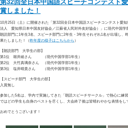
第32回全日本中国語スピーチコンテスト
賞しました！
10月25日（土）に開催された「第32回全日本中国語スピーチコンテスト愛
法人 愛知県日本中国友好協会／江蘇省人民対外友好協会）」に現代中国学
朗読部門に1年生3名、スピーチ部門に2年生・3年生それぞれ1名が出場し、
果たしました！（
昨年度の様子はこちらから
）
【朗読部門 大学生の部】
第1位 堀井綾さん （現代中国学部1年生）
第2位 大竹真璃奈さん （現代中国学部1年生）
第3位 塩井晴貴さん （現代中国学部1年生）
【スピーチ部門 大学生の部】
入賞無し
参加した5名は、学内で実施してきた「朗読スピーチサークル」で熱心に練
ではどの学生も自身のベストを尽くし、大会終了後は皆晴れやかな表情をし
おめでとうございます！