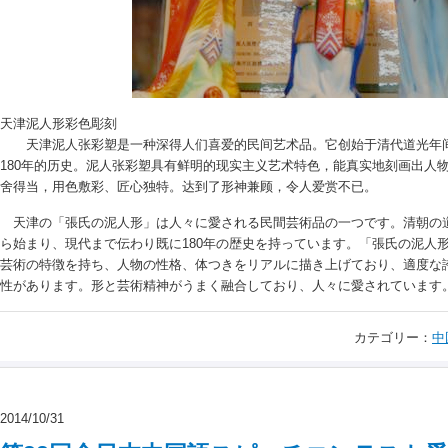
天津泥人形彩色彫刻
天津泥人张彩塑是一种深得人们喜爱的民间艺术品。它创始于清代道光年
180年的历史。泥人张彩塑具有鲜明的现实主义艺术特色，能真实地刻画出人
舍得当，用色敷彩、匠心独特。达到了形神兼顾，令人爱赏不已。
天津の「張氏の泥人形」は人々に愛される民間芸術品の一つです。清朝の道光時
ら始まり、現代まで伝わり既に180年の歴史を持っています。「張氏の泥人
芸術の特徴を持ち、人物の性格、体つきをリアルに描き上げており、適度な
性があります。形と芸術精神がうまく融合しており、人々に愛されています
カテゴリー：
中
2014/10/31