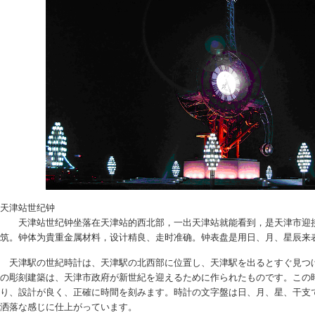
天津站世纪钟
天津站世纪钟坐落在天津站的西北部，一出天津站就能看到，是天津市迎
筑。钟体为貴重金属材料，设计精良、走时准确。钟表盘是用日、月、星辰来
天津駅の世紀時計は、天津駅の北西部に位置し、天津駅を出るとすぐ見つ
の彫刻建築は、天津市政府が新世紀を迎えるために作られたものです。この
り、設計が良く、正確に時間を刻みます。時計の文字盤は日、月、星、干支
洒落な感じに仕上がっています。