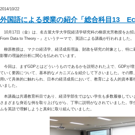
2014/10/22
外国語による授業の紹介「総合科目13 Eco
10月17日（金）は、名古屋大学大学院経済学研究科の柳原光芳教授をお招きし、『Ec
From Data to Theory－』というテーマで、英語による講義が行われました。
柳原教授は、マクロ経済学、経済成長理論、財政を研究の対象とし、特に
影響の理論的分析に関心を払われています。
今回は、まずGDPとはどういうものであるかを説明された上で、GDPが
ていく要因について、基本的なメカニズムを紹介して下さいました。その際
用いて具体的に触れられ、日本の経済成長において、教育による人的資本蓄
いました。
本講義は共通教育科目であり、経済学部生ではない学生も多数履修してい
さまざまな身近な例を取り上げながら、丁寧に説明がなされていました。学
ムを英語で理解しようと真剣に取り組んでいました。