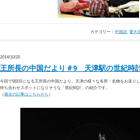
カテゴリー：
中国語
,
愛大
2014/10/20
王所長の中国だより＃9 天津駅の世紀時
今回で9回目になる王所長の中国だより。天津の様々な名所・名物をお送り
待ち合わせスポットになりそうな「世紀時計」の紹介です。
（
過去の記事はこちらから
）