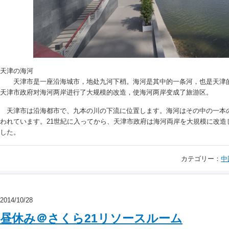
天津の海河
天津市是一座沿海城市，地处九河下梢。海河是其中的一条河，也是天津的
天津市政府对海河两岸进行了大规模的改造，使海河两岸变成了旅游区。
天津市は沿海都市で、九本の川の下流に位置します。海河はその中の一本の
われています。21世紀に入ってから、天津市政府は海河両岸を大規模に改造
した。
カテゴリー：
中
2014/10/28
昼休み＠さくら21リソースルーム