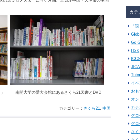
次の第３セメスターに４ヶ月間、全員が中国・天津市の南開
カテ
「現
Glob
Go G
HSK
ICC
JICA
Tuto
イベ
おも
ム」
南開大学の愛大会館にあるさくら21図書とDVD
オン
カテ
カテゴリー：
さくら21
,
中国
グロ
グロ
さく
さく