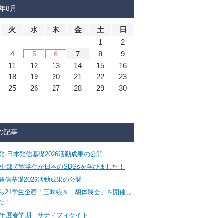
6年8月
火
水
木
金
土
日
1
2
4
5
6
7
8
9
11
12
13
14
15
16
18
19
20
21
22
23
25
26
27
28
29
30
の記事
発 日本発信基礎2026活動成果の公開
CA中部で留学生が日本のSDGsを学びました！
発信基礎2026活動成果の公開
ら21学生企画「三味線＆二胡体験会」を開催し
た！
26年度春学期 サティフィケイト