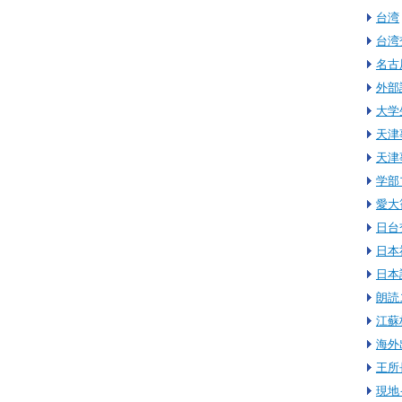
台湾
台湾
名古
外部
大学
天津
天津
学部
愛大
日台
日本
日本
朗読
江蘇
海外
王所
現地