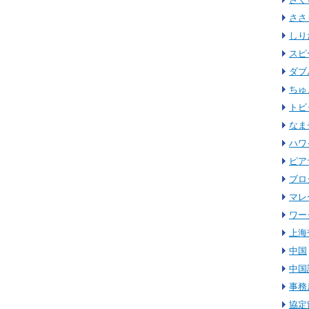
ささ
しり
スピ
ダブ
ちゅ
トビ
なま
ハワ
ピア
ブロ
マレ
ワー
上海
中国
中国
事務
協定