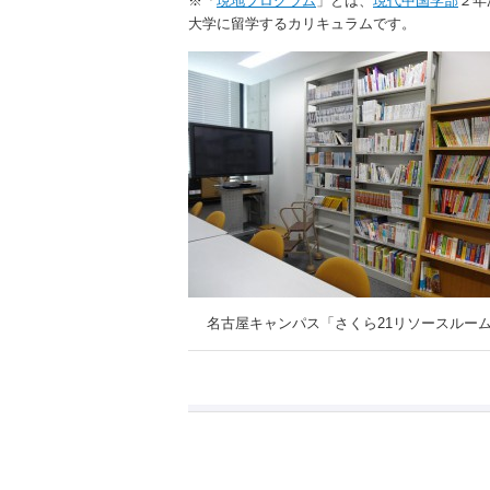
※「
現地プログラム
」とは、
現代中国学部
２年
大学に留学するカリキュラムです。
名古屋キャンパス「さくら21リソースルー