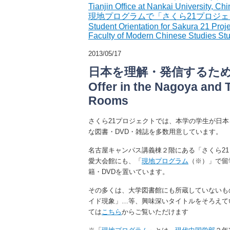
Tianjin Office at Nankai University, Ch
現地プログラムで「さくら21プロジェ
Student Orientation for Sakura 21 Proje
Faculty of Modern Chinese Studies St
2013/05/17
日本を理解・発信するための資料 /
Offer in the Nagoya and 
Rooms
さくら21プロジェクトでは、本学の学生が日
な図書・DVD・雑誌を多数用意しています。
名古屋キャンパス講義棟２階にある「さくら2
愛大会館にも、「
現地プログラム
（※）」で留
籍・DVDを置いています。
その多くは、大学図書館にも所蔵していないも
イド現象」…等、興味深いタイトルをそろえてい
ては
こちら
からご覧いただけます