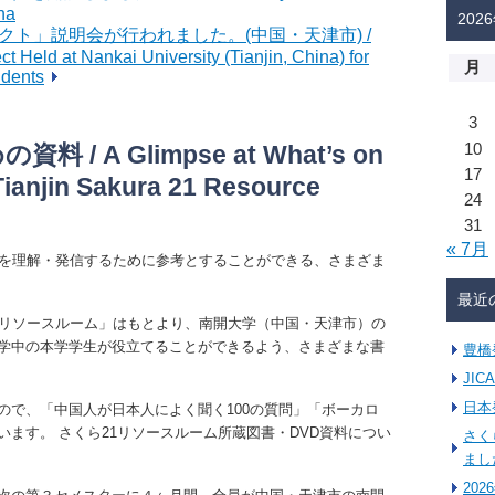
ina
202
クト」説明会が行われました。(中国・天津市) /
ct Held at Nankai University (Tianjin, China) for
月
udents
3
10
 A Glimpse at What’s on
17
Tianjin Sakura 21 Resource
24
31
« 7月
本を理解・発信するために参考とすることができる、さまざま
最近
1リソースルーム」はもとより、南開大学（中国・天津市）の
学中の本学学生が役立てることができるよう、さまざまな書
豊橋
JI
日本
ので、「中国人が日本人によく聞く100の質問」「ボーカロ
ます。 さくら21リソースルーム所蔵図書・DVD資料につい
さく
まし
20