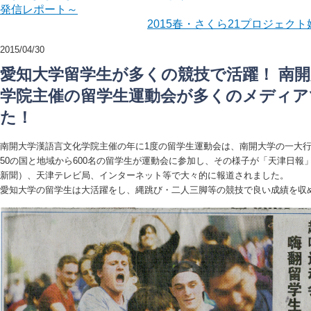
発信レポート～
2015春・さくら21プロジェク
2015/04/30
愛知大学留学生が多くの競技で活躍！ 南
学院主催の留学生運動会が多くのメディア
た！
南開大学漢語言文化学院主催の年に1度の留学生運動会は、南開大学の一大行
50の国と地域から600名の留学生が運動会に参加し、その様子が「天津日報
新聞）、天津テレビ局、インターネット等で大々的に報道されました。
愛知大学の留学生は大活躍をし、縄跳び・二人三脚等の競技で良い成績を収