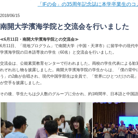
「IFの会」の35周年記念誌に本学卒業生の
2018/06/15
南開大学濱海学院と交流会を行いました
≪6月11日・南開大学濱海学院との交流会≫
6月11日、「現地プログラム」で南開大学（中国・天津市）に留学中の現代中
学濱海学院の日本語専攻の学生（60名）と交流会を行いました。
交流会は、公能素質教育センターで行われました。両校の学生代表による歓
れぞれ出し物を披露しました。南開大学濱海学院の学生からは、「僕の背中
う」の2曲が合唱され、現代中国学部生は全員で、「世界にひとつだけの花
が空手を披露しました。
その後、学生たちは少人数のグループに分かれ、約1時間半、日本語と中国