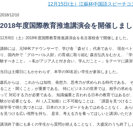
12月15日(土）江蘇杯中国語スピーチ
2018/12/10
2018年度国際教育推進講演会を開催しま
12月8日（土）2018年度国際教育推進講演会を名古屋校舎で開催しました。
講師には、元NHKアナウンサーで、学び舎「森ゼミ」代表であり、 現在ベト
り、国内外で「グローバル人財」の育成に取り組む 森吉弘氏をむかえ、「
験すべきこと」 ～私がアジア人と付き合い、学んだこと～」をテーマに講演
当日は土曜日にもかかわらず、本学の90名近い学生が参加しました。
森氏からは、 これからは知性、発想力、思考力が求められる時代である。 
ること・聞くこと」が重要である。 特にビジネスの世界では、相手の求め
って 対応する力が必要である。 知識偏重と言われる日本の教育ではあるが
験がが必要となる。 AI（人工知能）に不可能なことは、「課題を見つけるこ
留学等で得た気づきには、日本のスタンダードをあてはめることなく、 あ
を見つける広い視野を持ち、 是非、考える力を養ってほしいと講演いただき
講演終了後にも多くの学生から質問が絶えることなく、大盛況のうち終了し