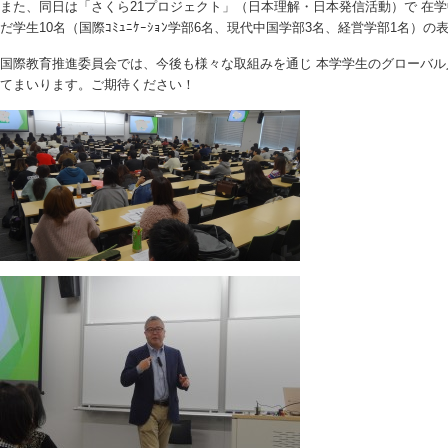
また、同日は「さくら21プロジェクト」（日本理解・日本発信活動）で 在
だ学生10名（国際ｺﾐｭﾆｹｰｼｮﾝ学部6名、現代中国学部3名、経営学部1名）
国際教育推進委員会では、今後も様々な取組みを通じ 本学学生のグローバ
てまいります。ご期待ください！