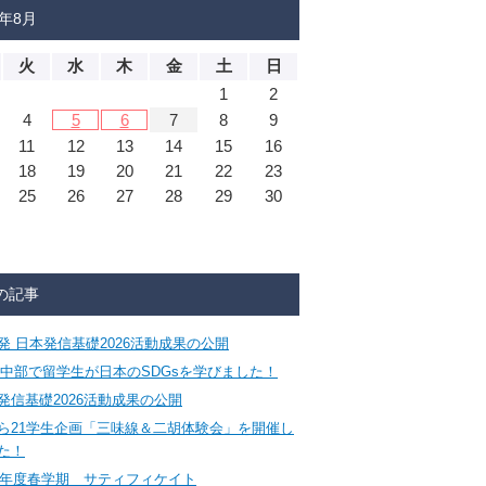
6年8月
火
水
木
金
土
日
1
2
4
5
6
7
8
9
11
12
13
14
15
16
18
19
20
21
22
23
25
26
27
28
29
30
の記事
発 日本発信基礎2026活動成果の公開
CA中部で留学生が日本のSDGsを学びました！
発信基礎2026活動成果の公開
ら21学生企画「三味線＆二胡体験会」を開催し
た！
26年度春学期 サティフィケイト