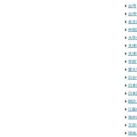
台湾
台湾
名古
外部
大学
天津
天津
学部
愛大
日台
日本
日本
朗読
江蘇
海外
王所
現地