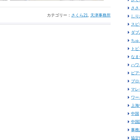
ささ
カテゴリー：
さくら21
,
天津事務所
しり
スピ
ダブ
ちゅ
トビ
なま
ハワ
ピア
ブロ
マレ
ワー
上海
中国
中国
事務
協定