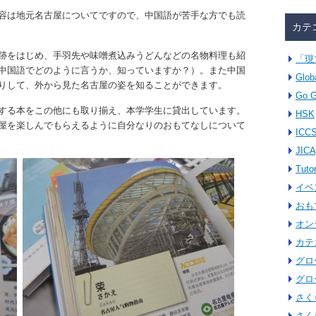
容は地元名古屋についてですので、中国語が苦手な方でも読
カテ
跡をはじめ、手羽先や味噌煮込みうどんなどの名物料理も紹
「現
中国語でどのように言うか、知っていますか？）。また中国
Glob
りして、外から見た名古屋の姿を知ることができます。
Go G
する本をこの他にも取り揃え、本学学生に貸出しています。
HSK
屋を楽しんでもらえるように自分なりのおもてなしについて
ICC
JICA
Tuto
イベ
おも
オン
カテ
グロ
グロ
さく
さく