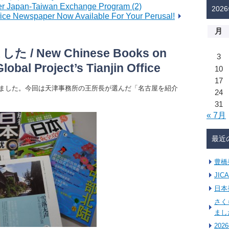
er Japan-Taiwan Exchange Program (2)
202
ewspaper Now Available For Your Perusal!
月
 New Chinese Books on
3
obal Project’s Tianjin Office
10
17
ました。今回は天津事務所の王所長が選んだ「名古屋を紹介
24
31
« 7月
最近
豊橋
JI
日本
さく
まし
20