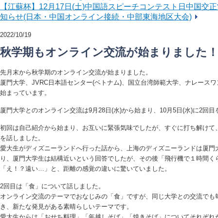
【江蘇杯】12月17日(土)中国語スピーチコンテスト日中国交
知らせ(日本・中国オンライン接続・中部東海地区大会)
2022/10/19
秋学期もオンライン交流が始まりました
先月末から秋学期のオンライン交流が始まりました。
厦門大学、JVRC日本語センター(ベトナム)、国立台湾師範大学、ナレースワ
始まっています。
厦門大学とのオンライン交流は9月28日(水)から始まり、10月5日(水)に2回
初回は自己紹介から始まり、お互いに緊張気味でしたが、すぐに打ち解けて
を話しました。
愛大生がディズニーランドへ行った話から、上海のディズニーランドは厦門
り、厦門大学生は結構近いという回答でしたが、その後「飛行機で１時間く
「え！？遠い…」と、距離の感覚の違いに驚いていました。
2回目は「食」について話しました。
オンライン交流のテーマでおなじみの「食」ですが、同じ大学との交流でも
き、新たな発見がある素晴らしいテーマです。
愛大生からは「おせち料理」「年越しそば」「焼きそば」についてそれぞれ