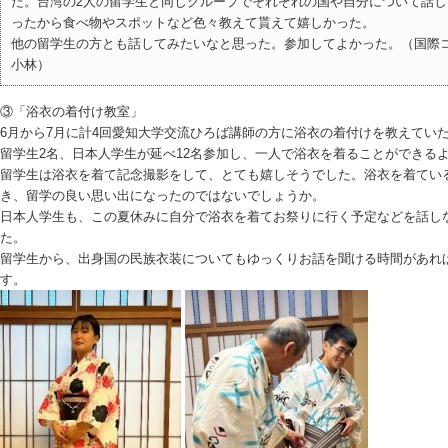
た。台湾の2人の留学生と同じグループでそれぞれの国や自分について話
ったから食べ物やスポットなど色々教えて貰えて嬉しかった。
他の留学生の方とも話してみたいなと思った。参加してよかった。（国際
小林）
③「浴衣の着付け教室」
6月から7月に計4回愛知大学交流ひろば講師の方に浴衣の着付けを教えてい
留学生2名、日本人学生が延べ12名参加し、一人で浴衣を着ることができる
留学生は浴衣を着て記念撮影をして、とても嬉しそうでした。浴衣を着てい
き、留学の良い思い出になったのではないでしょうか。
日本人学生も、この夏休みに自分で浴衣を着てお祭りに行く予定などを話し
た。
留学生から、出身国の民族衣装についてもゆっくりお話を聞ける時間があれ
す。