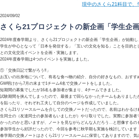
現中のさくら21科目で
2024/09/02
さくら21プロジェクトの新企画「学生企
2024年度春学期より、さくら21プロジェクトの新企画「学生企画」が始動
学生が中心となって「日本を発信する」「互いの文化を知る」ことを目的と
との文化交流イベントを企画・実施します。
2024年度春学期は4つのイベントを実施しました。
①「交換日記で繋がろう‼」
お互いの出身地について、有名な食べ物の紹介、自分の好きなもの、おすす
GW明けから7月の末まで1チーム4名で交換ノートをしました。
短期間の募集でしたが16名も参加者が集まり、4チームできました。
試験期間を挟んでしまったので、最後まで回らなかったチームもありました
を貼ったり、それぞれ工夫して自分のページを作成していました。
さくら21リソースルームを介しての交換ノートだったので、名前はわかるけ
生同士の（友達同士の参加者もいましたが）やり取りでした。実際に参加者
かったのかと思いますが、ノートを見ながらどんな人だろう…と想像するの
参加学生から好評だったので、今回を参考に秋学期も実施を検討しています
春学期の交換ノートはさくら21リソースルームに保管してありますので、気