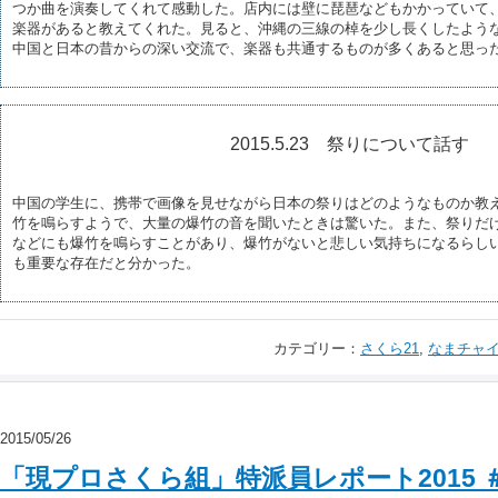
つか曲を演奏してくれて感動した。店内には壁に琵琶などもかかっていて
楽器があると教えてくれた。見ると、沖縄の三線の棹を少し長くしたよう
中国と日本の昔からの深い交流で、楽器も共通するものが多くあると思っ
2015.5.23 祭りについて話す
中国の学生に、携帯で画像を見せながら日本の祭りはどのようなものか教
竹を鳴らすようで、大量の爆竹の音を聞いたときは驚いた。また、祭りだ
などにも爆竹を鳴らすことがあり、爆竹がないと悲しい気持ちになるらし
も重要な存在だと分かった。
カテゴリー：
さくら21
,
なまチャ
2015/05/26
「現プロさくら組」特派員レポート2015 