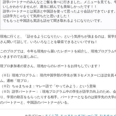
語学パートナーのみんなとご飯を食べに行きました。メニューを見ても、
いしかわかりませんが、適当に頼んでも美味しかったです！！
語学パートナーとは英語と中国語を使って思ったより会話ができています
は語学力じゃなくて気持ちだと思いました！
でももっと中国語も英語も話せて聞き取れるようになりたいです。
現地に行くと、「話せるようになりたい」という気持ちが強まるのは、留学
さん聞いて話して、いろいろなことを吸収できるといいですね！
このブログでは、今年も現地から届いたレポートを紹介し、現地プログラム
いきますのでお楽しみに。
現プロ参加者の皆さん、現地からのレポートをお待ちしています！
（※1）現地プログラム： 現代中国学部の学生が第３セメスターにほぼ全員
ム。通称「現プロ」
（※2）ちゅまちゅま：マレー語で「やってみよう」という意味
（※3）語学パートナー：：現地プログラム中の学生が語学力向上のため、
り、学習の助言をもらったりする相手。パートナーとなるのは留学先の大学
のパートナーと、中国語のパートナーがいる。
カテゴリー：
さくら21
,
ちゅまちゅまマレーシア
,
なまチャ