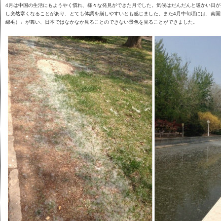
4月は中国の生活にもようやく慣れ、様々な発見ができた月でした。気候はだんだんと暖かい日
し突然寒くなることがあり、とても体調を崩しやすいとも感じました。また4月中旬頃には、南
綿毛）』が舞い、日本ではなかなか見ることのできない景色を見ることができました。