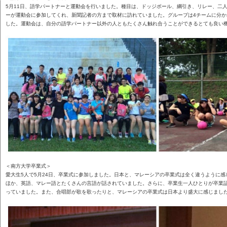
5月11日、語学パートナーと運動会を行いました。種目は、ドッジボール、綱引き、リレー、二
ーが運動会に参加してくれ、新聞記者の方まで取材に訪れていました。グループは4チームに分か
した。運動会は、自分の語学パートナー以外の人ともたくさん触れ合うことができるとても良い
＜南方大学卒業式＞
愛大生5人で5月24日、卒業式に参加しました。日本と、マレーシアの卒業式は全く違うように
ほか、英語、マレー語とたくさんの言語が話されていました。さらに、卒業生一人ひとりが卒業
っていました。また、合唱部が歌を歌ったりと、マレーシアの卒業式は日本より盛大に感じまし