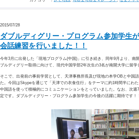
2015/07/28
ダブルディグリー・プログラム参加学生が
会話練習を行いました！！
今年3月に出発した「現地プログラム(中国)」に引き続き、同年9月より、南開
ブルディグリー取得に向けて、現代中国学部2年次生の3名が南開大学に留学
そこで、出発前の事前学習として、天津事務所長及び現地の本学OBと中国
た。今回はSkypeを通じて「天津での衣食住行」をテーマに約1時間半にわ
中国語を使って積極的にコミュニケーションをとっていました。なお、次週7月
定です。ダブルディグリー・プログラム参加学生の今後の活躍に期待です！