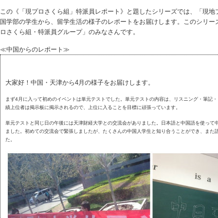
この《「現プロさくら組」特派員レポート》と題したシリーズでは、「現地
国学部の学生から、留学生活の様子のレポートをお届けします。このシリー
ロさくら組・特派員グループ」のみなさんです。
≪中国からのレポート≫
大家好！中国・天津から4月の様子をお届けします。
まず4月に入って初めのイベントは単元テストでした。単元テストの内容は、リスニング・筆記・
績上位者は掲示板に掲示されるので、上位に入ることを目標に頑張っています。
単元テストと同じ日の午後には天津財経大学との交流会がありました。日本語と中国語を使って
ました。初めての交流会で緊張しましたが、たくさんの中国人学生と知り合うことができ、また
た。