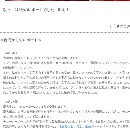
以上、4月分のレポートでした。谢谢！
（「現プロ
≪台湾からのレポート≫
〈4月24日〉
大学から紹介してもらったチューターと言語交換しました。
ジブリの話になり、自分の好きな作品、カッコいいキャラクター、可愛いグッズのことなどなど
時間が経っていました。
また、私がスマホで文字入力する様子を見て彼女が、日本のスマホの文字入力は難しい、と言っ
日本のは打ちたい字のボタンの場所で指を上下左右に動かないといけないので難しい、だそうで
確かに私も、スマホに変えたばかりの頃は、文字入力に慣れなくて苦労した事を思い出しました
になっていて、何の疑問も持っていませんでした。でも、国や文化が違えば見方も異なり、自分
向こうからみるとそうではない、ということに改めて気づかされました。
〈4月27日〉
愛大生3人、チューター2人の5人で交流しました。
愛大側は、台湾の観光地で行った場所や、まだ行っていなくて行きたい場所について話し、チュ
そこでした体験について話しました。
チューターの一人が今年の7月中旬に名古屋及び犬山城に行くそうで、名古屋や犬山城について話
交流の時、さくら21の課外活動でやった
「名古屋においでよ」企画
のホームページをとても有効