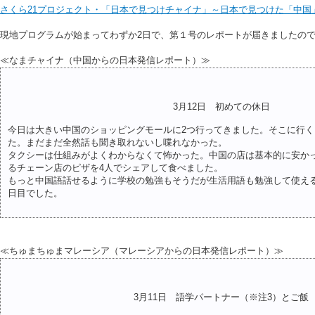
さくら21プロジェクト・「日本で見つけチャイナ」～日本で見つけた「中国
現地プログラムが始まってわずか2日で、第１号のレポートが届きましたの
≪なまチャイナ（中国からの日本発信レポート）≫
3月12日 初めての休日
今日は大きい中国のショッピングモールに2つ行ってきました。そこに行
た。まだまだ全然話も聞き取れないし喋れなかった。
タクシーは仕組みがよくわからなくて怖かった。中国の店は基本的に安か
るチェーン店のピザを4人でシェアして食べました。
もっと中国語話せるように学校の勉強もそうだが生活用語も勉強して使え
日目でした。
≪ちゅまちゅまマレーシア（マレーシアからの日本発信レポート）≫
3月11日 語学パートナー（※注3）とご飯