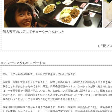
師大夜市のお店にてチューターさんたちと
（「現プ
≪マレーシアからのレポート≫
マレーシアからの現地報告、２回目の投稿をさせていただきます。
今現在、留学して約２か月が立ちました。留学し始めた頃は、現地の人との会話を上手く聞き取
取ることができなかったのですが、最近、日常会話程度のコミュニケーションが取れるようにな
は、一年間学校で中国語を学んでいました。しかし、いざ現地に来て話そうとしても、慣れるま
とができず、また、自分の伝えたいことを表現するのは難しかったです。やはり、現地に来て現
取るということが、とても大切なことなのだと感じさせられました。
授業は毎日朝８時３０分から４時まであります。先生が、授業中日本語を話すことは一度もあり
とても重要になってきます。しかし、この毎日の予習復習から、日々の進歩が自分でも解るほど