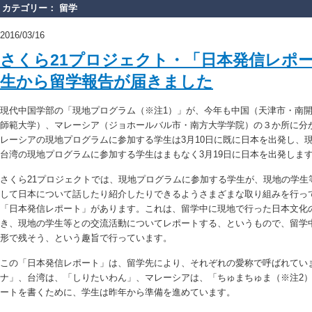
カテゴリー： 留学
2016/03/16
さくら21プロジェクト・「日本発信レポー
生から留学報告が届きました
現代中国学部の「現地プログラム（※注1）」が、今年も中国（天津市・南
師範大学）、マレーシア（ジョホールバル市・南方大学学院）の３か所に分
レーシアの現地プログラムに参加する学生は3月10日に既に日本を出発し、
台湾の現地プログラムに参加する学生はまもなく3月19日に日本を出発しま
さくら21プロジェクトでは、現地プログラムに参加する学生が、現地の学生
して日本について話したり紹介したりできるようさまざまな取り組みを行っ
「日本発信レポート」があります。これは、留学中に現地で行った日本文化
き、現地の学生等との交流活動についてレポートする、というもので、留学
形で残そう、という趣旨で行っています。
この「日本発信レポート」は、留学先により、それぞれの愛称で呼ばれてい
ナ」、台湾は、「しりたいわん」、マレーシアは、「ちゅまちゅま（※注2
ートを書くために、学生は昨年から準備を進めています。