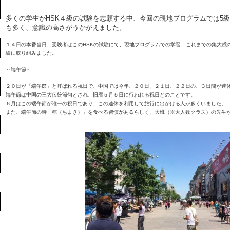
多くの学生がHSK４級の試験を志願する中、今回の現地プログラムでは5
も多く、意識の高さがうかがえました。
１４日の本番当日、受験者はこのHSKの試験にて、現地プログラムでの学習、これまでの集大成
験に取り組みました。
～端午節～
２０日が「端午節」と呼ばれる祝日で、中国では今年、２０日、２１日、２２日の、３日間が連
端午節は中国の三大伝統節句とされ、旧暦５月５日に行われる祝日とのことです。
６月はこの端午節が唯一の祝日であり、この連休を利用して旅行に出かける人が多くいました。
また、端午節の時「粽（ちまき）」を食べる習慣があるらしく、大班（※大人数クラス）の先生