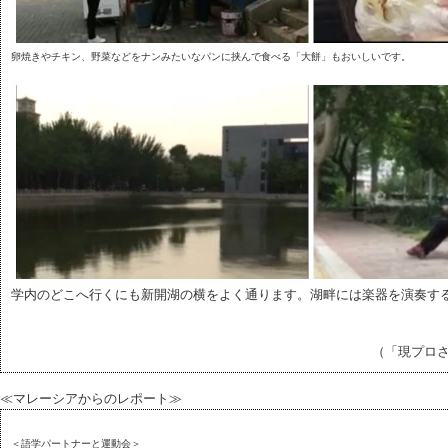
卵焼きやチキン、野菜などをナンみたいなパンに挟んで食べる「大餅」もおいしいです。
学内のどこへ行くにも新開湖の横をよく通ります。湖畔には楽器を演奏す
（「現プロ
≪マレーシアからのレポート≫
＜語学パートナーと運動会＞