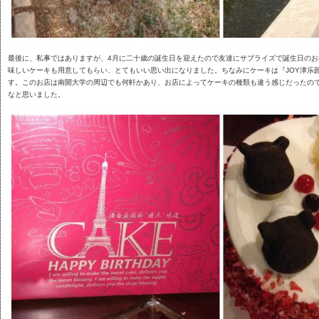
最後に、私事ではありますが、4月に二十歳の誕生日を迎えたので友達にサプライズで誕生日の
味しいケーキも用意してもらい、とてもいい思い出になりました。ちなみにケーキは『JOY津乐
す。このお店は南開大学の周辺でも何軒かあり、お店によってケーキの種類も違う感じだったの
なと思いました。