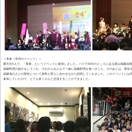
＜美食（学内のイベント）＞
愛大生5人で、「美食」というイベントに参加しました。バスで30分のところにある新山福建会
福建料理の紹介をしてくれ、それからみんなで一緒に福建料理を食べました。そのあとは、歴史
福建省の人との歴史について資料と照らし合わせながら説明してくれました。このイベントには
参加していたので、とても多くの人と交流することができました。