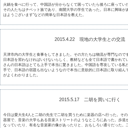
火鍋を食べに行って、中国語が分からなくて困っていたら後ろに座ってい
その人たちはチベット族であり、南開大学の学生であった。日本に興味がある
はようございます”などの簡単な日本語を教えた。
2015.4.22 現地の大学生との交流
天津市内の大学生と食事をしてきました。その方たちは物流が専門なので
日本語を習わなければいけないらしく、教材なども全て日本語で書かれて
さんの日本語はとても上手で本当に驚きました。中国語を専攻している私
手で、日本語の宿題も出ないようなので本当に意欲的に日本語に取り組ん
がよくわかりました。
2015.5.17 二胡を買いに行く
今日は愛大生4人と二胡の先生で二胡を買うために楽器の店へ行った。そ
器屋で、音楽の大学もある音楽ストリートのようなところにあった。歩道
なっていたり、有名な音楽家の像があったりと、おもしろい通りだった。