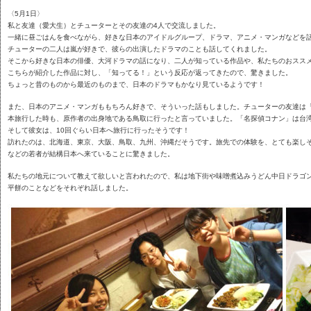
〈5月1日〉
私と友達（愛大生）とチューターとその友達の4人で交流しました。
一緒に昼ごはんを食べながら、好きな日本のアイドルグループ、ドラマ、アニメ・マンガなどを
チューターの二人は嵐が好きで、彼らの出演したドラマのことも話してくれました。
そこから好きな日本の俳優、大河ドラマの話になり、二人が知っている作品や、私たちのおスス
こちらが紹介した作品に対し、「知ってる！」という反応が返ってきたので、驚きました。
ちょっと昔のものから最近のものまで、日本のドラマもかなり見ているようです！
また、日本のアニメ・マンガももちろん好きで、そういった話もしました。チューターの友達は
本旅行した時も、原作者の出身地である鳥取に行ったと言っていました。「名探偵コナン」は台
そして彼女は、10回ぐらい日本へ旅行に行ったそうです！
訪れたのは、北海道、東京、大阪、鳥取、九州、沖縄だそうです。旅先での体験を、とても楽し
などの若者が結構日本へ来ていることに驚きました。
私たちの地元について教えて欲しいと言われたので、私は地下街や味噌煮込みうどん中日ドラゴ
平餅のことなどをそれぞれ話しました。