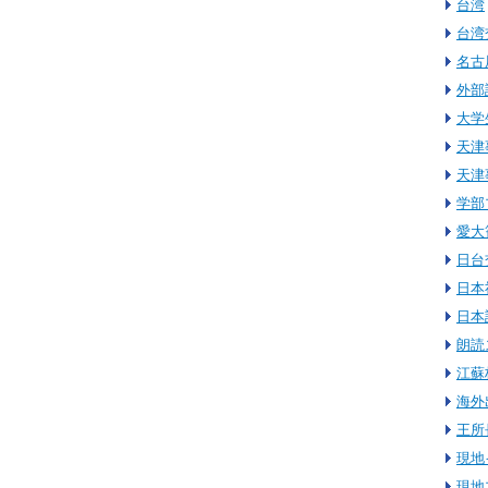
台湾
台湾
名古
外部
大学
天津
天津
学部
愛大
日台
日本
日本
朗読
江蘇
海外
王所
現地
現地