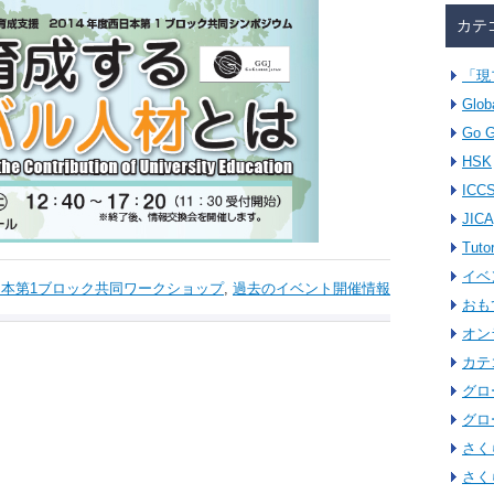
カテ
「現
Glob
Go G
HSK
ICC
JICA
Tuto
イベ
日本第1ブロック共同ワークショップ
,
過去のイベント開催情報
おも
オン
カテ
グロ
グロ
さく
さく