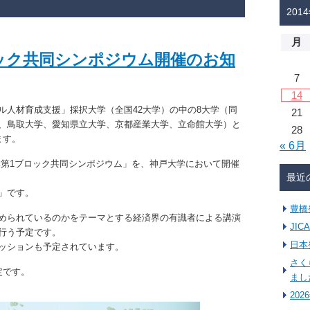
201
月
ロック共同シンポジウム開催のお知
7
14
ル人材育成支援」採択大学（全国42大学）の中の8大学（同
21
、鳥取大学、愛知県立大学、京都産業大学、立命館大学）と
28
ます。
« 6月
日本第1ブロック共同シンポジウム」を、神戸大学において開催
最近
」です。
豊橋
められているのかをテーマとする経済界の有識者による講演
JI
行う予定です。
日本
ッションも予定されています。
さく
定です。
まし
20