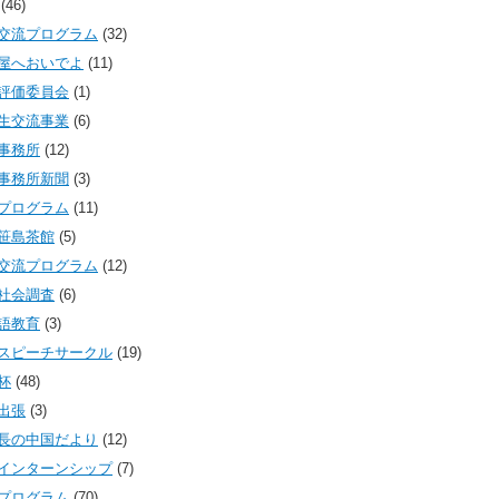
(46)
交流プログラム
(32)
屋へおいでよ
(11)
評価委員会
(1)
生交流事業
(6)
事務所
(12)
事務所新聞
(3)
プログラム
(11)
笹島茶館
(5)
交流プログラム
(12)
社会調査
(6)
語教育
(3)
スピーチサークル
(19)
杯
(48)
出張
(3)
長の中国だより
(12)
インターンシップ
(7)
プログラム
(70)