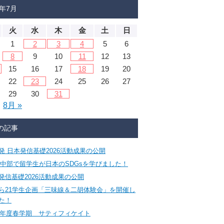
4年7月
火
水
木
金
土
日
1
2
3
4
5
6
8
9
10
11
12
13
15
16
17
18
19
20
22
23
24
25
26
27
29
30
31
8月 »
の記事
発 日本発信基礎2026活動成果の公開
CA中部で留学生が日本のSDGsを学びました！
発信基礎2026活動成果の公開
ら21学生企画「三味線＆二胡体験会」を開催し
た！
26年度春学期 サティフィケイト