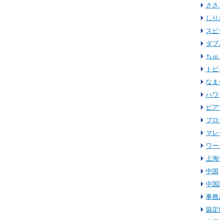
ささ
しり
スピ
ダブ
ちゅ
トビ
なま
ハワ
ピア
ブロ
マレ
ワー
上海
中国
中国
事務
協定