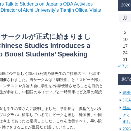
s Talk to Students on Japan’s ODA Activities
202
of Aichi University’s Tianjin Office, Visits
月
3
チサークルが正式に始まりまし
10
hinese Studies Introduces a
17
p Boost Students’ Speaking
24
31
« 7月
教授陣に今年新しく加われた劉乃華先生のご指導の下、記念す
最近
開催されました。当サークルは「朗読部」と「スピーチ部」
コンテストや弁論大会に学生を出場/優勝させることを目的と
学生が参加し、中国語のネイティブと一時間半ほど文章の朗読
豊橋
JI
日本
旨を学生の皆さんに説明しました。学部長は、典型的なパタ
プログラムに留学している間にピークを達し、帰国後、中国
さく
は今まであったと指摘しました。これを改善すべく、早い段
まし
信を付けさせることが重要だと話していました。
20