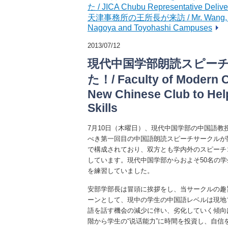
た / JICA Chubu Representative Deliver
天津事務所の王所長が来訪 / Mr. Wang, Director 
Nagoya and Toyohashi Campuses
2013/07/12
現代中国学部朗読スピー
た！/ Faculty of Modern C
New Chinese Club to Hel
Skills
7月10日（木曜日）、現代中国学部の中国語
べき第一回目の中国語朗読スピーチサークルが
で構成されており、双方とも学内外のスピーチ
しています。現代中国学部からおよそ50名の
を練習していました。
安部学部長は冒頭に挨拶をし、当サークルの趣
ーンとして、現中の学生の中国語レベルは現地
語を話す機会の減少に伴い、劣化していく傾向
階から学生の“说话能力”に時間を投資し、自