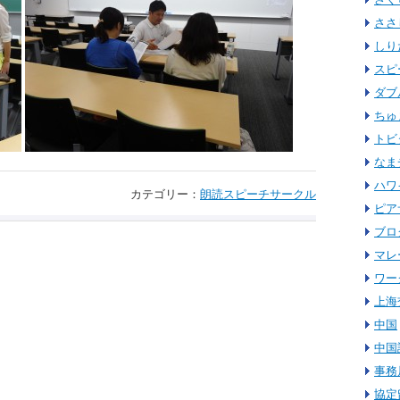
ささ
しり
スピ
ダブ
ちゅ
トビ
なま
ハワ
カテゴリー：
朗読スピーチサークル
ピア
ブロ
マレ
ワー
上海
中国
中国
事務
協定