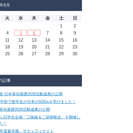
6年8月
火
水
木
金
土
日
1
2
4
5
6
7
8
9
11
12
13
14
15
16
18
19
20
21
22
23
25
26
27
28
29
30
の記事
発 日本発信基礎2026活動成果の公開
CA中部で留学生が日本のSDGsを学びました！
発信基礎2026活動成果の公開
ら21学生企画「三味線＆二胡体験会」を開催し
た！
26年度春学期 サティフィケイト