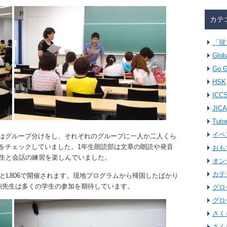
カテ
「現
Glob
Go G
HSK
ICC
JICA
Tuto
イベ
はグループ分けをし、それぞれのグループに一人か二人くら
をチェックしていました。1年生朗読部は文章の朗読や発音
おも
先生と会話の練習を楽しんでいました。
オン
カテ
8とL806で開催されます。現地プログラムから帰国したばかり
劉先生は多くの学生の参加を期待しています。
グロ
グロ
さく
さく