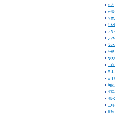
台湾
台湾
名古
外部
大学
天津
天津
学部
愛大
日台
日本
日本
朗読
江蘇
海外
王所
現地