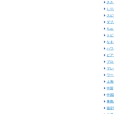
ささ
しり
スピ
ダブ
ちゅ
トビ
なま
ハワ
ピア
ブロ
マレ
ワー
上海
中国
中国
事務
協定