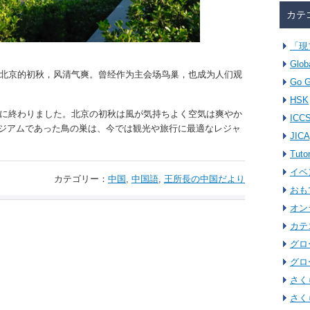
カテ
「現
Glob
北京的初秋，风清气爽。曾经作为主会场鸟巢，也成为人们观
Go G
HSK
功に終わりました。北京の初秋は風が気持ちよく空気は爽やか
ICC
ジアムであった鳥の巣は、今では観光や旅行に最適なレジャ
JICA
Tuto
イベ
カテゴリー：
中国
,
中国語
,
王所長の中国だより
おも
オン
カテ
グロ
グロ
さく
さく