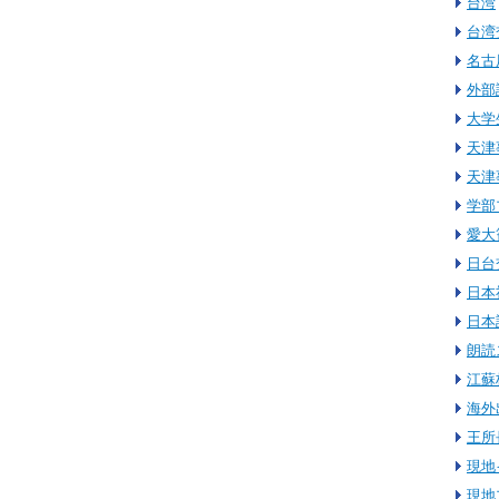
台湾
台湾
名古
外部
大学
天津
天津
学部
愛大
日台
日本
日本
朗読
江蘇
海外
王所
現地
現地