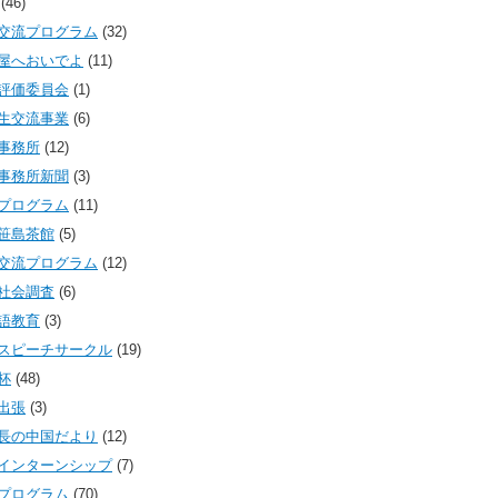
(46)
交流プログラム
(32)
屋へおいでよ
(11)
評価委員会
(1)
生交流事業
(6)
事務所
(12)
事務所新聞
(3)
プログラム
(11)
笹島茶館
(5)
交流プログラム
(12)
社会調査
(6)
語教育
(3)
スピーチサークル
(19)
杯
(48)
出張
(3)
長の中国だより
(12)
インターンシップ
(7)
プログラム
(70)