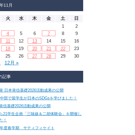
4年11月
火
水
木
金
土
日
1
2
4
5
6
7
8
9
11
12
13
14
15
16
18
19
20
21
22
23
25
26
27
28
29
30
月
12月 »
の記事
発 日本発信基礎2026活動成果の公開
CA中部で留学生が日本のSDGsを学びました！
発信基礎2026活動成果の公開
ら21学生企画「三味線＆二胡体験会」を開催し
た！
26年度春学期 サティフィケイト