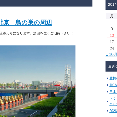
201
月
 北京 鳥の巣の周辺
3
旦終わりになります。次回を乞うご期待下さい！
10
17
24
« 10
最近
豊橋
JI
日本
さく
まし
20